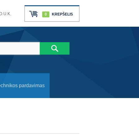
D.U.K.
0
KREPŠELIS
echnikos pardavimas