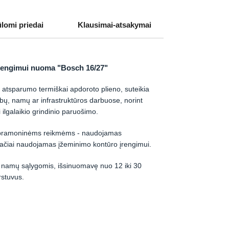
ūlomi priedai
Klausimai-atsakymai
įrengimui nuoma "Bosch 16/27"
o atsparumo termiškai apdoroto plieno, suteikia
bų, namų ar infrastruktūros darbuose, norint
ti ilgalaikio grindinio paruošimo.
r pramoninėms reikmėms - naudojamas
ačiai naudojamas įžeminimo kontūro įrengimui.
bti namų sąlygomis, išsinuomavę nuo 12 iki 30
rstuvus.