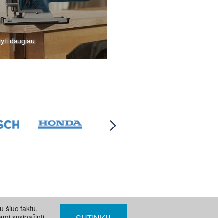
tyti daugiau
u šiuo faktu.
ami susipažinti
SUTINKU