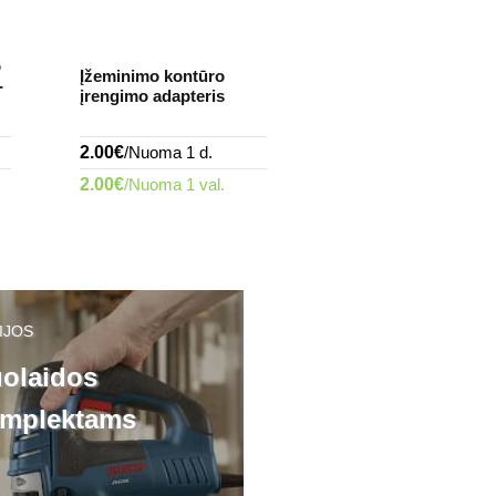
o
Kaltas įžeminimo
Įžeminimo kontūro
-
įrengimui Ø13x2
įrengimo adapteris
"SDS-MAX"
2.00€
/Nuoma 1 d.
12.00€
/Nuoma 1 d
2.00€
/Nuoma 1 val.
3.00€
/Nuoma 1 val
IJOS
olaidos
mplektams