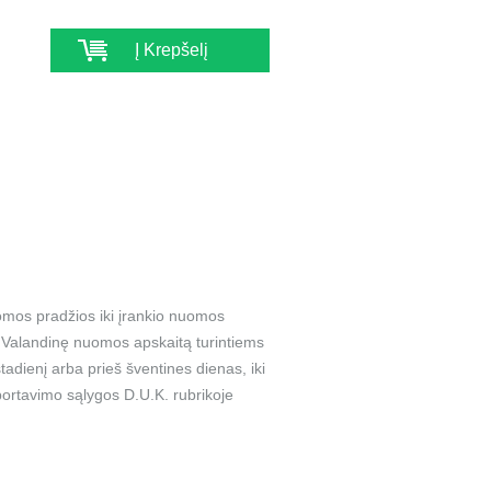
Į Krepšelį
omos pradžios iki įrankio nuomos
a. Valandinę nuomos apskaitą turintiems
adienį arba prieš šventines dienas, iki
ortavimo sąlygos D.U.K. rubrikoje