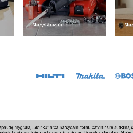
Skaityti daugiau
Skai
paudę mygtuką „Sutinku“ arba naršydami toliau patvirtinsite sutikimą s
pakeisdami naršyklės nustatymus ir ištrindami įrašytus slapukus. Norėd