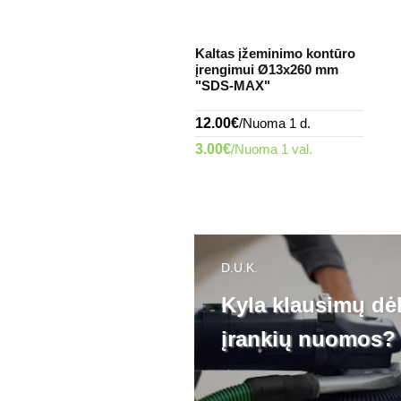
Kaltas įžeminimo kontūro
inimo kontūro
įrengimui Ø13x260 mm
gimo adapteris
"SDS-MAX"
€
/Nuoma 1 d.
12.00€
/Nuoma 1 d.
€
/Nuoma 1 val.
3.00€
/Nuoma 1 val.
D.U.K.
Kyla klausimų dė
įrankių nuomos?