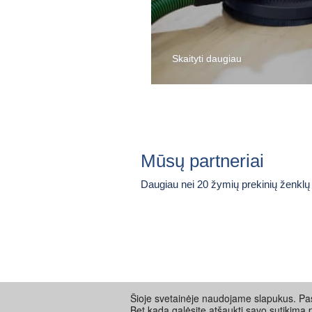
Skaityti daugiau
Mūsų partneriai
Daugiau nei 20 žymių prekinių ženklų
Šioje svetainėje naudojame slapukus. Pas
Bet kada galėsite atšaukti savo sutikimą 