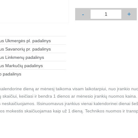
-
+
aus Ukmergės pl. padalinys
aus Savanorių pr. padalinys
aus Linkmenų padalinys
aus Markučių padalinys
 padalinys
alendorine dieną ar mėnesį taikoma visam laikotarpiui, nuo įrankio nu
ių skaičiui, keičiasi ir bendra 1 dienos ar mėnesio įrankių nuomos kain
 neskaičiuojamos. Išsinuomavus įrankius vienai kalendorinei dienai šešt
os mokestis skaičiuojamas kaip už 1 dieną. Technikos nuomos ir transp