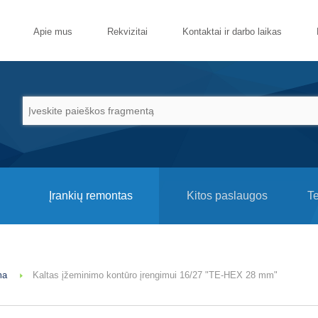
Apie mus
Rekvizitai
Kontaktai ir darbo laikas
Įrankių remontas
Kitos paslaugos
T
ma
Kaltas įžeminimo kontūro įrengimui 16/27 "TE-HEX 28 mm"