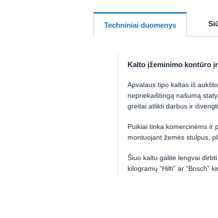
Si
Techniniai duomenys
Kalto įžeminimo kontūro 
Apvalaus tipo kaltas iš aukšt
nepriekaištingą našumą staty
greitai atlikti darbus ir išveng
Puikiai tinka komercinėms i
montuojant žemės stulpus, pl
Šiuo kaltu galite lengvai dir
kilogramų “Hilti” ar “Bosch” ki