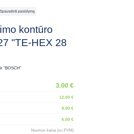
ausdinti pasiūlymą
nimo kontūro
/27 "TE-HEX 28
" ir "BOSCH"
3.00 €
12.00 €
9.00 €
6.00 €
Nuomos kaina (su PVM)