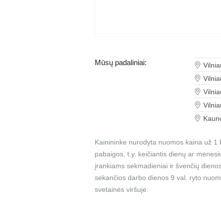
Mūsų padaliniai:
Vilni
Vilni
Vilni
Vilni
Kauno
Kainininke nurodyta nuomos kaina už 1 k
pabaigos, t.y. keičiantis dienų ar mėnes
įrankiams sekmadieniai ir švenčių dienos
sekančios darbo dienos 9 val. ryto nuom
svetainės viršuje.