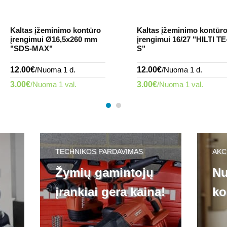
Kaltas įžeminimo kontūro
Kaltas įžeminimo kontūr
įrengimui Ø16,5x260 mm
įrengimui 16/27 "HILTI TE
"SDS-MAX"
S"
12.00€
/Nuoma 1 d.
12.00€
/Nuoma 1 d.
3.00€
/Nuoma 1 val.
3.00€
/Nuoma 1 val.
TECHNIKOS PARDAVIMAS
AKC
l
Žymių gamintojų
Nu
įrankiai gera kaina!
ko