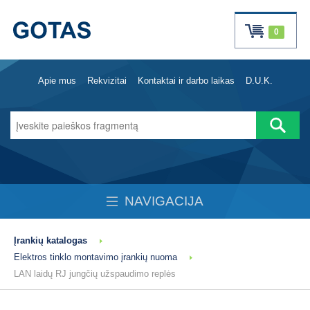
0
Apie mus
Rekvizitai
Kontaktai ir darbo laikas
D.U.K.
NAVIGACIJA
Įrankių katalogas
Elektros tinklo montavimo įrankių nuoma
LAN laidų RJ jungčių užspaudimo replės