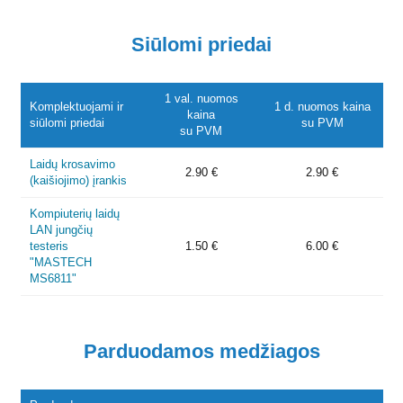
Siūlomi priedai
1 val. nuomos
Komplektuojami ir
1 d. nuomos kaina
kaina
siūlomi priedai
su PVM
su PVM
Laidų krosavimo
2.90 €
2.90 €
(kaišiojimo) įrankis
Kompiuterių laidų
LAN jungčių
testeris
1.50 €
6.00 €
"MASTECH
MS6811"
Parduodamos medžiagos