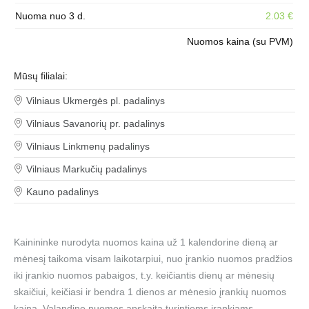
Nuoma nuo 3 d.
2.03 €
Nuomos kaina (su PVM)
Mūsų filialai:
Vilniaus Ukmergės pl. padalinys
Vilniaus Savanorių pr. padalinys
Vilniaus Linkmenų padalinys
Vilniaus Markučių padalinys
Kauno padalinys
Kainininke nurodyta nuomos kaina už 1 kalendorine dieną ar
mėnesį taikoma visam laikotarpiui, nuo įrankio nuomos pradžios
iki įrankio nuomos pabaigos, t.y. keičiantis dienų ar mėnesių
skaičiui, keičiasi ir bendra 1 dienos ar mėnesio įrankių nuomos
kaina. Valandinę nuomos apskaitą turintiems įrankiams