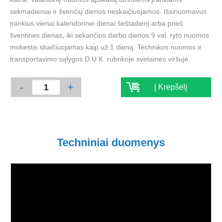
sekmadieniai ir švenčių dienos neskaičiuojamos. Išsinuomavus
įrankius vienai kalendorinei dienai šeštadienį arba prieš
šventines dienas, iki sekančios darbo dienos 9 val. ryto nuomos
mokestis skaičiuojamas kaip už 1 dieną. Technikos nuomos ir
transportavimo sąlygos D.U.K. rubrikoje svetainės viršuje.
-
+
Į Krepšelį
Techniniai duomenys