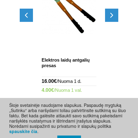
elių antgalių
Elektros kabe
Elektros laidų antgalių
raulinis
ir gilzių hidra
presas
-131C"
presas "HT-1
ma 1 d.
16.00€
/Nuoma 1 d.
32.00€
/Nuoma
 1 val.
4.00€
/Nuoma 1 val.
8.00€
/Nuoma 
Šioje svetainėje naudojame slapukus. Paspaudę mygtuką
„Sutinku“ arba naršydami toliau patvirtinsite sutikimą su šiuo
faktu. Bet kada galėsite atšaukti savo sutikimą pakeisdami
naršyklės nustatymus ir ištrindami įrašytus slapukus.
Norėdami susipažinti su privatumo ir slapukų politika
spauskite čia
.