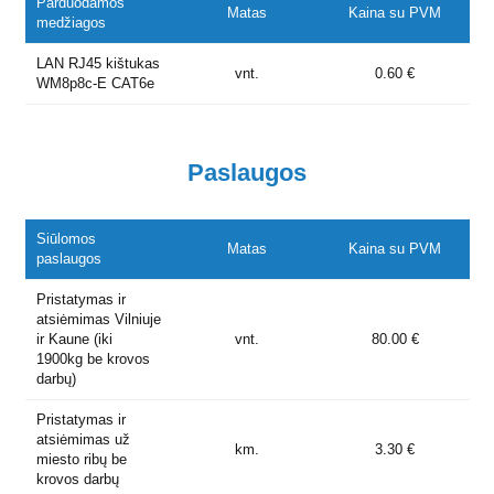
Parduodamos
Matas
Kaina su PVM
medžiagos
LAN RJ45 kištukas
vnt.
0.60 €
WM8p8c-E CAT6e
Paslaugos
Siūlomos
Matas
Kaina su PVM
paslaugos
Pristatymas ir
atsiėmimas Vilniuje
ir Kaune (iki
vnt.
80.00 €
1900kg be krovos
darbų)
Pristatymas ir
atsiėmimas už
km.
3.30 €
miesto ribų be
krovos darbų