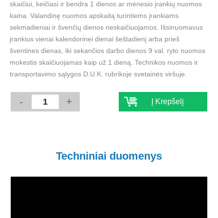
skaičiui, keičiasi ir bendra 1 dienos ar mėnesio įrankių nuomos
kaina. Valandinę nuomos apskaitą turintiems įrankiams
sekmadieniai ir švenčių dienos neskaičiuojamos. Išsinuomavus
įrankius vienai kalendorinei dienai šeštadienį arba prieš
šventines dienas, iki sekančios darbo dienos 9 val. ryto nuomos
mokestis skaičiuojamas kaip už 1 dieną. Technikos nuomos ir
transportavimo sąlygos D.U.K. rubrikoje svetainės viršuje.
-
+
Į Krepšelį
Techniniai duomenys