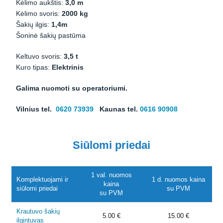
Kėlimo aukštis:
3,0 m
Kėlimo svoris:
2000 kg
Šakių ilgis:
1,4m
Šoninė šakių pastūma
Keltuvo svoris:
3,5 t
Kuro tipas:
Elektrinis
Galima nuomoti su operatoriumi.
Vilnius tel.
0620 73939
Kaunas tel.
0616 90908
Siūlomi priedai
1 val. nuomos
Komplektuojami ir
1 d. nuomos kaina
kaina
siūlomi priedai
su PVM
su PVM
Krautuvo šakių
5.00 €
15.00 €
ilgintuvas