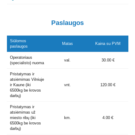
Paslaugos
Siūlomos
Matas
Kaina su PVM
paslaugos
Operatoriaus
val.
30.00 €
(specialisto) nuoma
Pristatymas ir
atsiėmimas Vilniuje
ir Kaune (iki
vnt.
120.00 €
6500kg be krovos
darbų)
Pristatymas ir
atsiėmimas už
miesto ribų (iki
km.
4.00 €
6500kg be krovos
darbų)