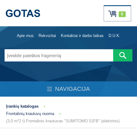
0
Apie mus
Rekvizitai
Kontaktai ir darbo laikas
D.U.K.
NAVIGACIJA
Įrankių katalogas
Frontalinių krautuvų nuoma
(3,0 m*2 t) Frontalinis krautuvas "SUMITOMO 51FB" (elektrinis)