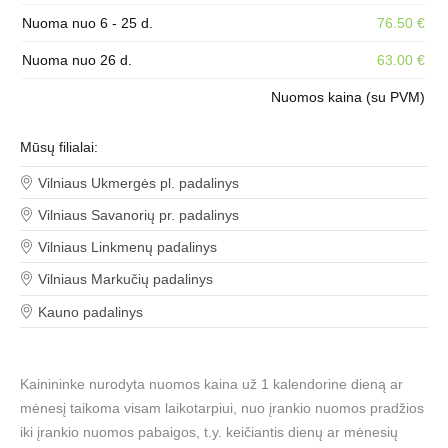
Nuoma nuo 6 - 25 d.
76.50 €
Nuoma nuo 26 d.
63.00 €
Nuomos kaina (su PVM)
Mūsų filialai:
Vilniaus Ukmergės pl. padalinys
Vilniaus Savanorių pr. padalinys
Vilniaus Linkmenų padalinys
Vilniaus Markučių padalinys
Kauno padalinys
Kainininke nurodyta nuomos kaina už 1 kalendorine dieną ar
mėnesį taikoma visam laikotarpiui, nuo įrankio nuomos pradžios
iki įrankio nuomos pabaigos, t.y. keičiantis dienų ar mėnesių