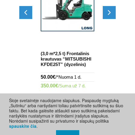
rontalinis
(3,0 m*2,5 t) Frontalinis
(3,0 m*1,5 t) 
"MITSUBISHI
krautuvas “MITSUBISHI
krautuvas “
rinis)
KFDE25T” (dyzelinis)
8FDL15” (dyz
ma 1 d.
50.00€
/*Nuoma 1 d.
80.00€
/Nuoma
a 1 val.
350.00€
/Suma už 7 d.
16.00€
/Nuoma
Šioje svetainėje naudojame slapukus. Paspaudę mygtuką
„Sutinku“ arba naršydami toliau patvirtinsite sutikimą su šiuo
faktu. Bet kada galėsite atšaukti savo sutikimą pakeisdami
naršyklės nustatymus ir ištrindami įrašytus slapukus.
Norėdami susipažinti su privatumo ir slapukų politika
spauskite čia
.