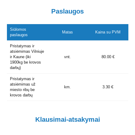
Paslaugos
Siūlomos
Matas
Kaina su PVM
paslaugos
Pristatymas ir
atsiėmimas Vilniuje
ir Kaune (iki
vnt.
80.00 €
1900kg be krovos
darbų)
Pristatymas ir
atsiėmimas už
km.
3.30 €
miesto ribų be
krovos darbų
Klausimai-atsakymai