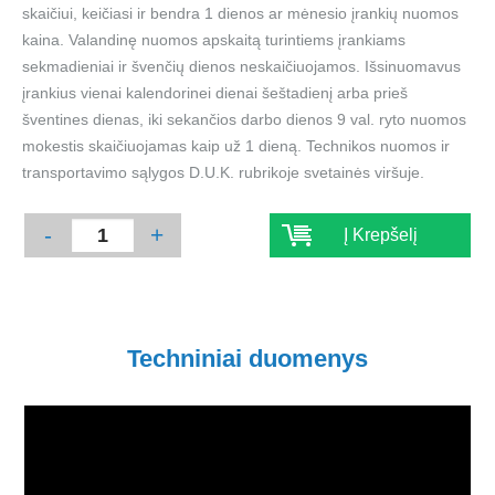
skaičiui, keičiasi ir bendra 1 dienos ar mėnesio įrankių nuomos
kaina. Valandinę nuomos apskaitą turintiems įrankiams
sekmadieniai ir švenčių dienos neskaičiuojamos. Išsinuomavus
įrankius vienai kalendorinei dienai šeštadienį arba prieš
šventines dienas, iki sekančios darbo dienos 9 val. ryto nuomos
mokestis skaičiuojamas kaip už 1 dieną. Technikos nuomos ir
transportavimo sąlygos D.U.K. rubrikoje svetainės viršuje.
-
+
Į Krepšelį
Techniniai duomenys