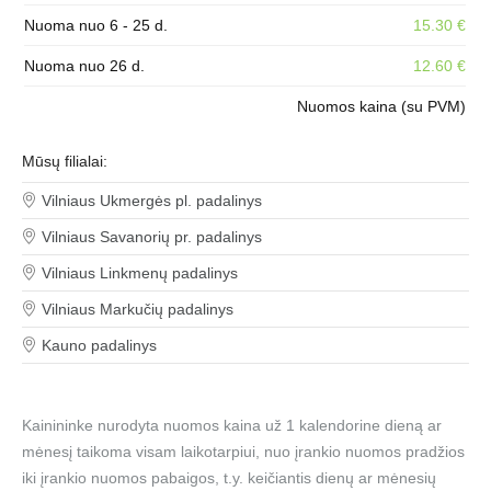
Nuoma nuo 6 - 25 d.
15.30 €
Nuoma nuo 26 d.
12.60 €
Nuomos kaina (su PVM)
Mūsų filialai:
Vilniaus Ukmergės pl. padalinys
Vilniaus Savanorių pr. padalinys
Vilniaus Linkmenų padalinys
Vilniaus Markučių padalinys
Kauno padalinys
Kainininke nurodyta nuomos kaina už 1 kalendorine dieną ar
mėnesį taikoma visam laikotarpiui, nuo įrankio nuomos pradžios
iki įrankio nuomos pabaigos, t.y. keičiantis dienų ar mėnesių