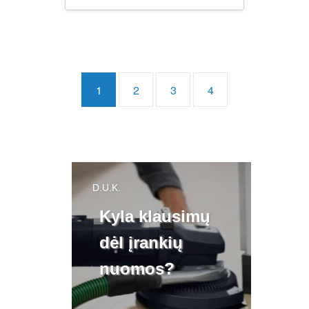
1
2
3
4
D.U.K.
Kyla klausimų
dėl įrankių
nuomos?