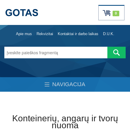
0
Apie mus
Rekvizitai
Kontaktai ir darbo laikas
D.U.K.
NAVIGACIJA
Konteinerių, angarų ir tvorų
nuoma