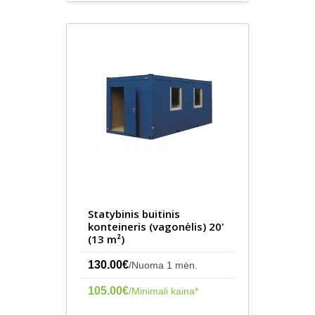
Statybinis buitinis
konteineris (vagonėlis) 20'
(13 m²)
130.00€
/Nuoma 1 mėn.
105.00€
/Minimali kaina*