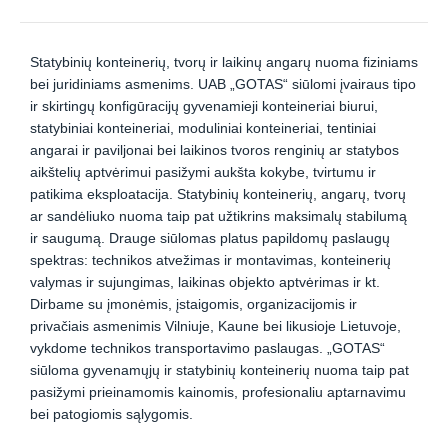
Statybinių konteinerių, tvorų ir laikinų angarų nuoma fiziniams
bei juridiniams asmenims. UAB „GOTAS“ siūlomi įvairaus tipo
ir skirtingų konfigūracijų gyvenamieji konteineriai biurui,
statybiniai konteineriai, moduliniai konteineriai, tentiniai
angarai ir paviljonai bei laikinos tvoros renginių ar statybos
aikštelių aptvėrimui pasižymi aukšta kokybe, tvirtumu ir
patikima eksploatacija. Statybinių konteinerių, angarų, tvorų
ar sandėliuko nuoma taip pat užtikrins maksimalų stabilumą
ir saugumą. Drauge siūlomas platus papildomų paslaugų
spektras: technikos atvežimas ir montavimas, konteinerių
valymas ir sujungimas, laikinas objekto aptvėrimas ir kt.
Dirbame su įmonėmis, įstaigomis, organizacijomis ir
privačiais asmenimis Vilniuje, Kaune bei likusioje Lietuvoje,
vykdome technikos transportavimo paslaugas. „GOTAS“
siūloma gyvenamųjų ir statybinių konteinerių nuoma taip pat
pasižymi prieinamomis kainomis, profesionaliu aptarnavimu
bei patogiomis sąlygomis.