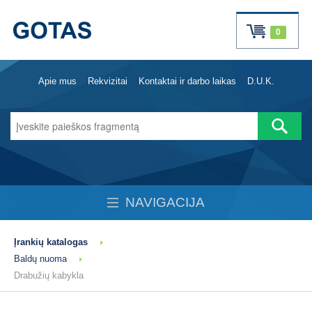
0
Apie mus
Rekvizitai
Kontaktai ir darbo laikas
D.U.K.
NAVIGACIJA
Įrankių katalogas
Baldų nuoma
Drabužių kabykla