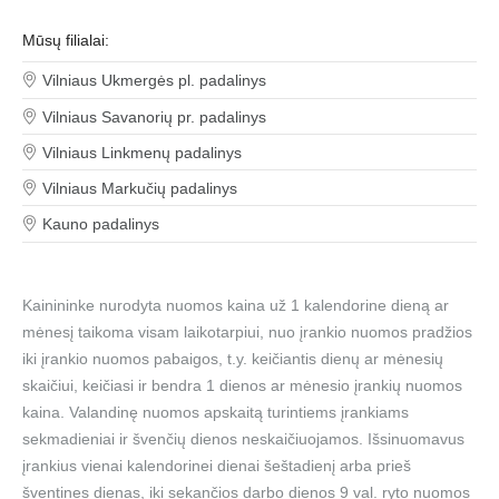
Mūsų filialai:
Vilniaus Ukmergės pl. padalinys
Vilniaus Savanorių pr. padalinys
Vilniaus Linkmenų padalinys
Vilniaus Markučių padalinys
Kauno padalinys
Kainininke nurodyta nuomos kaina už 1 kalendorine dieną ar
mėnesį taikoma visam laikotarpiui, nuo įrankio nuomos pradžios
iki įrankio nuomos pabaigos, t.y. keičiantis dienų ar mėnesių
skaičiui, keičiasi ir bendra 1 dienos ar mėnesio įrankių nuomos
kaina. Valandinę nuomos apskaitą turintiems įrankiams
sekmadieniai ir švenčių dienos neskaičiuojamos. Išsinuomavus
įrankius vienai kalendorinei dienai šeštadienį arba prieš
šventines dienas, iki sekančios darbo dienos 9 val. ryto nuomos