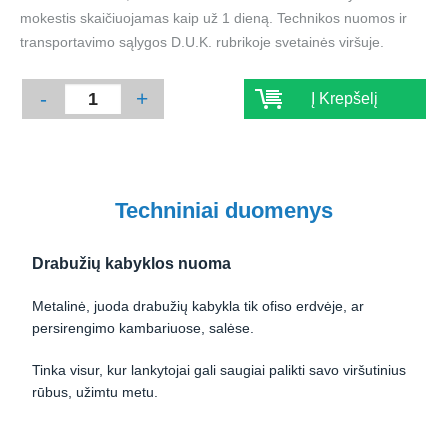
mokestis skaičiuojamas kaip už 1 dieną. Technikos nuomos ir
transportavimo sąlygos D.U.K. rubrikoje svetainės viršuje.
-
+
Į Krepšelį
Techniniai duomenys
Drabužių kabyklos nuoma
Metalinė, juoda drabužių kabykla tik ofiso erdvėje, ar
persirengimo kambariuose, salėse.
Tinka visur, kur lankytojai gali saugiai palikti savo viršutinius
rūbus, užimtu metu.