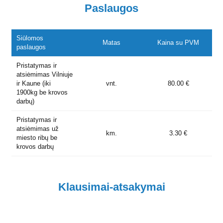
Paslaugos
Siūlomos
Matas
Kaina su PVM
paslaugos
Pristatymas ir
atsiėmimas Vilniuje
ir Kaune (iki
vnt.
80.00 €
1900kg be krovos
darbų)
Pristatymas ir
atsiėmimas už
km.
3.30 €
miesto ribų be
krovos darbų
Klausimai-atsakymai