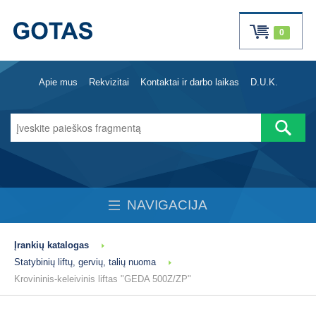
0
Apie mus
Rekvizitai
Kontaktai ir darbo laikas
D.U.K.
NAVIGACIJA
Įrankių katalogas
Statybinių liftų, gervių, talių nuoma
Krovininis-keleivinis liftas "GEDA 500Z/ZP"