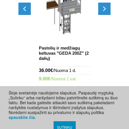
Pastolių ir medžiagų
eleivinis
Krovininis li
keltuvas "GEDA 200Z" (2
A 1500Z/ZP"
500Z"
dalių)
uoma 1 mėn.
36.00€
/Nuoma 1 d.
500.00€
/Nuo
uoma 1 d.
9.00€
/Nuoma 1 val.
500.00€
/Nuo
Šioje svetainėje naudojame slapukus. Paspaudę mygtuką
„Sutinku“ arba naršydami toliau patvirtinsite sutikimą su šiuo
faktu. Bet kada galėsite atšaukti savo sutikimą pakeisdami
naršyklės nustatymus ir ištrindami įrašytus slapukus.
Norėdami susipažinti su privatumo ir slapukų politika
spauskite čia
.
SUTINKU
Visos teisės saugomos ©