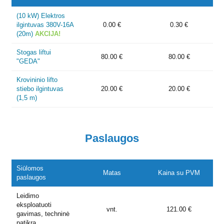
(10 kW) Elektros
ilgintuvas 380V-16A
0.00 €
0.30 €
(20m)
AKCIJA!
Stogas liftui
80.00 €
80.00 €
"GEDA"
Krovininio lifto
stiebo ilgintuvas
20.00 €
20.00 €
(1,5 m)
Paslaugos
Siūlomos
Matas
Kaina su PVM
paslaugos
Leidimo
eksploatuoti
vnt.
121.00 €
gavimas, techninė
patikra