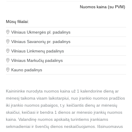
Nuomos kaina (su PVM)
Mūsų filialai:
Vilniaus Ukmergės pl. padalinys
Vilniaus Savanorių pr. padalinys
Vilniaus Linkmenų padalinys
Vilniaus Markučių padalinys
Kauno padalinys
Kainininke nurodyta nuomos kaina už 1 kalendorine dieną ar
mėnesį taikoma visam laikotarpiui, nuo įrankio nuomos pradžios
iki įrankio nuomos pabaigos, t.y. keičiantis dienų ar mėnesių
skaičiui, keičiasi ir bendra 1 dienos ar mėnesio įrankių nuomos
kaina. Valandinę nuomos apskaitą turintiems įrankiams
sekmadieniai ir švenčių dienos neskaičiuojamos. Išsinuomavus