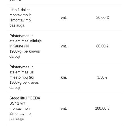
Lifto 1 dalies
montavimo ir
vnt.
30.00 €
išmontavimo
paslauga
Pristatymas ir
atsiėmimas Vilniuje
ir Kaune (iki
vnt.
80.00 €
1900kg. be krovos
darbų)
Pristatymas ir
atsiėmimas už
miesto ribų (iki
km.
3.30 €
1900kg be krovos
darbų)
Stogo liftui "GEDA
BS" 1 vnt.
montavimo ir
vnt.
100.00 €
išmontavimo
paslauga