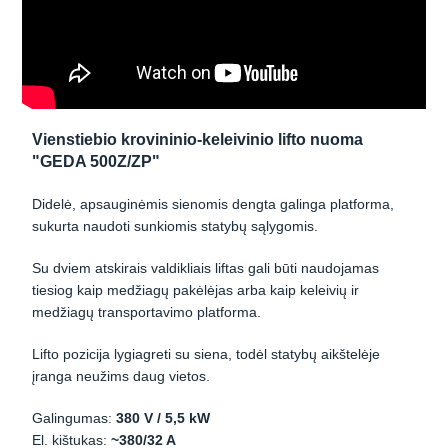
Vienstiebio krovininio-keleivinio lifto nuoma
"GEDA 500Z/ZP"
Didelė, apsauginėmis sienomis dengta galinga platforma,
sukurta naudoti sunkiomis statybų sąlygomis.
Su dviem atskirais valdikliais liftas gali būti naudojamas
tiesiog kaip medžiagų pakėlėjas arba kaip keleivių ir
medžiagų transportavimo platforma.
Lifto pozicija lygiagreti su siena, todėl statybų aikštelėje
įranga neužims daug vietos.
Galingumas:
380 V / 5,5 kW
El. kištukas:
~380/32 A