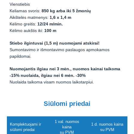
Vienstiebis
Keliamas svoris:
850 kg arba iki 5 žmonių
Aikštelės matmenys:
1,6 x 1,4 m
Kėlimo greitis:
12/24 m/min.
Kėlimo aukštis iki:
100 m
Stiebo ilgintuvai (1,5 m)
nuomojami atskirai!
Sumontavimo ir išmontavimo paslaugos apmokamos
papildomai.
Nuomojantis ilgiau nei 3 mėn., nuomos kainai taikoma
-15% nuolaida, ilgiau nei 6 mėn. -30%
Nuolaida taikoma visam nuomos laikotarpiui.
Siūlomi priedai
1 val. nuomos
Komplektuojami ir
1 d. nuomos kaina
kaina
siūlomi priedai
su PVM
su PVM