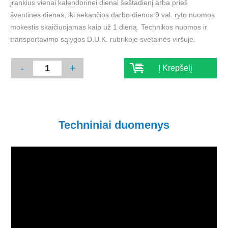
įrankius vienai kalendorinei dienai šeštadienį arba prieš
šventines dienas, iki sekančios darbo dienos 9 val. ryto nuomos
mokestis skaičiuojamas kaip už 1 dieną. Technikos nuomos ir
transportavimo sąlygos D.U.K. rubrikoje svetainės viršuje.
-
+
Į Krepšelį
Techniniai duomenys