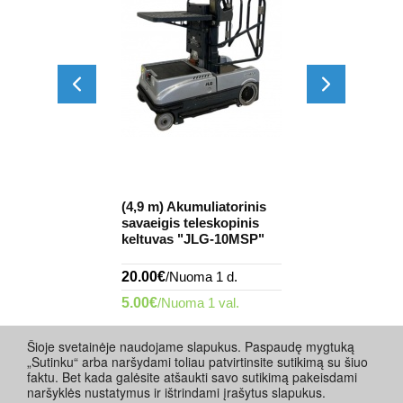
bokštelis ant
(4,9 m) Akumuliatorinis
(9,5 m) Mobil
MANN
savaeigis teleskopinis
teleskopinis 
/m)
keltuvas "JLG-10MSP"
"GENIE IWP 
 1 d.
20.00€
/Nuoma 1 d.
35.00€
/Nuoma
 1 val.
5.00€
/Nuoma 1 val.
8.70€
/Nuoma 
Šioje svetainėje naudojame slapukus. Paspaudę mygtuką
„Sutinku“ arba naršydami toliau patvirtinsite sutikimą su šiuo
faktu. Bet kada galėsite atšaukti savo sutikimą pakeisdami
naršyklės nustatymus ir ištrindami įrašytus slapukus.