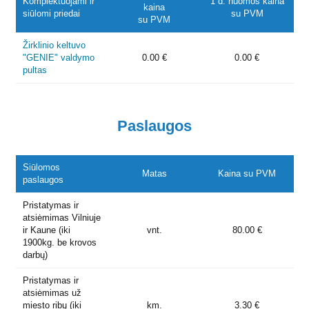
Komplektuojami ir
1 d. nuomos kaina
kaina
siūlomi priedai
su PVM
su PVM
Žirklinio keltuvo
"GENIE" valdymo
0.00 €
0.00 €
pultas
Paslaugos
Siūlomos
Matas
Kaina su PVM
paslaugos
Pristatymas ir
atsiėmimas Vilniuje
ir Kaune (iki
vnt.
80.00 €
1900kg. be krovos
darbų)
Pristatymas ir
atsiėmimas už
miesto ribų (iki
km.
3.30 €