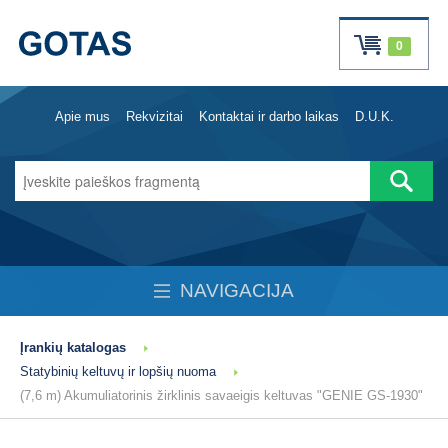
0
Apie mus
Rekvizitai
Kontaktai ir darbo laikas
D.U.K.
NAVIGACIJA
Įrankių katalogas
Statybinių keltuvų ir lopšių nuoma
(7,6 m) Akumuliatorinis žirklinis savaeigis keltuvas "GENIE GS-1930"