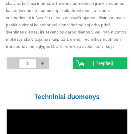
skaičiui, keičiasi ir bendra 1 dienos ar mėnesio įrankių nuomos
kaina. Valandinę nuomos apskaitą turintiems įrankiams
sekmadieniai ir švenčių dienos neskaičiuojamos. Išsinuomavus
įrankius vienai kalendorinei dienai šeštadienį arba prieš
šventines dienas, iki sekančios darbo dienos 9 val. ryto nuomos
mokestis skaičiuojamas kaip už 1 dieną. Technikos nuomos ir
transportavimo sąlygos D.U.K. rubrikoje svetainės viršuje.
-
+
Į Krepšelį
Techniniai duomenys