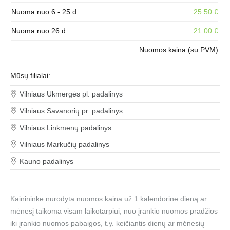
Nuoma nuo 6 - 25 d.
25.50 €
Nuoma nuo 26 d.
21.00 €
Nuomos kaina (su PVM)
Mūsų filialai:
Vilniaus Ukmergės pl. padalinys
Vilniaus Savanorių pr. padalinys
Vilniaus Linkmenų padalinys
Vilniaus Markučių padalinys
Kauno padalinys
Kainininke nurodyta nuomos kaina už 1 kalendorine dieną ar
mėnesį taikoma visam laikotarpiui, nuo įrankio nuomos pradžios
iki įrankio nuomos pabaigos, t.y. keičiantis dienų ar mėnesių