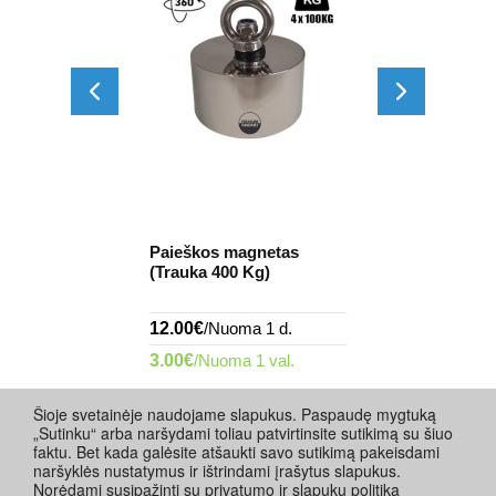
Gręžimo kryp
aidų paieškai
Paieškos magnetas
ieškiklis ir s
MS6818"
(Trauka 400 Kg)
matavimo ske
"HILTI...
ma 1 d.
12.00€
/Nuoma 1 d.
16.00€
/Nuoma
 1 val.
3.00€
/Nuoma 1 val.
4.00€
/Nuoma 
Šioje svetainėje naudojame slapukus. Paspaudę mygtuką
„Sutinku“ arba naršydami toliau patvirtinsite sutikimą su šiuo
faktu. Bet kada galėsite atšaukti savo sutikimą pakeisdami
naršyklės nustatymus ir ištrindami įrašytus slapukus.
Norėdami susipažinti su privatumo ir slapukų politika