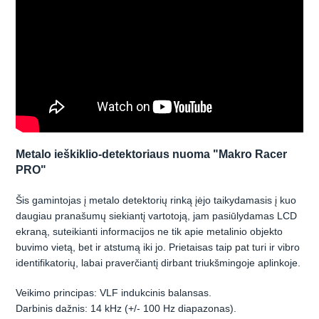
Metalo ieškiklio-detektoriaus nuoma "Makro Racer
PRO"
Šis gamintojas į metalo detektorių rinką įėjo taikydamasis į kuo
daugiau pranašumų siekiantį vartotoją, jam pasiūlydamas LCD
ekraną, suteikianti informacijos ne tik apie metalinio objekto
buvimo vietą, bet ir atstumą iki jo. Prietaisas taip pat turi ir vibro
identifikatorių, labai praverčiantį dirbant triukšmingoje aplinkoje.
Veikimo principas: VLF indukcinis balansas.
Darbinis dažnis: 14 kHz (+/- 100 Hz diapazonas).