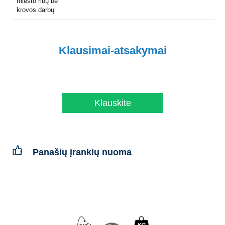
miesto ribų be
krovos darbų
Klausimai-atsakymai
Klauskite
Panašių įrankių nuoma