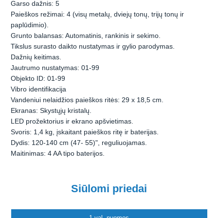
Garso dažnis: 5
Paieškos režimai: 4 (visų metalų, dviejų tonų, trijų tonų ir
paplūdimio).
Grunto balansas: Automatinis, rankinis ir sekimo.
Tikslus surasto daikto nustatymas ir gylio parodymas.
Dažnių keitimas.
Jautrumo nustatymas: 01-99
Objekto ID: 01-99
Vibro identifikacija
Vandeniui nelaidžios paieškos ritės: 29 x 18,5 cm.
Ekranas: Skystųjų kristalų.
LED prožektorius ir ekrano apšvietimas.
Svoris: 1,4 kg, įskaitant paieškos ritę ir baterijas.
Dydis: 120-140 cm (47- 55)", reguliuojamas.
Maitinimas: 4 AA tipo baterijos.
Siūlomi priedai
1 val. nuomos