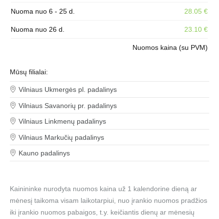
Nuoma nuo 6 - 25 d.
28.05 €
Nuoma nuo 26 d.
23.10 €
Nuomos kaina (su PVM)
Mūsų filialai:
Vilniaus Ukmergės pl. padalinys
Vilniaus Savanorių pr. padalinys
Vilniaus Linkmenų padalinys
Vilniaus Markučių padalinys
Kauno padalinys
Kainininke nurodyta nuomos kaina už 1 kalendorine dieną ar
mėnesį taikoma visam laikotarpiui, nuo įrankio nuomos pradžios
iki įrankio nuomos pabaigos, t.y. keičiantis dienų ar mėnesių