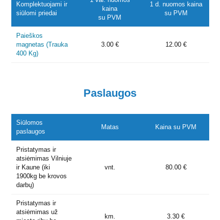
Komplektuojami ir
1 d. nuomos kaina
kaina
siūlomi priedai
su PVM
su PVM
Paieškos
magnetas (Trauka
3.00 €
12.00 €
400 Kg)
Paslaugos
Siūlomos
Matas
Kaina su PVM
paslaugos
Pristatymas ir
atsiėmimas Vilniuje
ir Kaune (iki
vnt.
80.00 €
1900kg be krovos
darbų)
Pristatymas ir
atsiėmimas už
km.
3.30 €