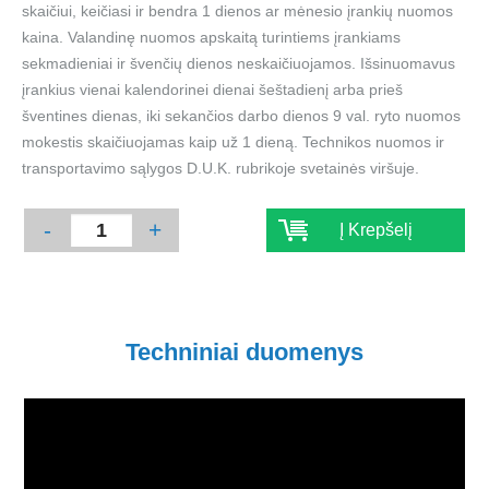
skaičiui, keičiasi ir bendra 1 dienos ar mėnesio įrankių nuomos
kaina. Valandinę nuomos apskaitą turintiems įrankiams
sekmadieniai ir švenčių dienos neskaičiuojamos. Išsinuomavus
įrankius vienai kalendorinei dienai šeštadienį arba prieš
šventines dienas, iki sekančios darbo dienos 9 val. ryto nuomos
mokestis skaičiuojamas kaip už 1 dieną. Technikos nuomos ir
transportavimo sąlygos D.U.K. rubrikoje svetainės viršuje.
-
+
Į Krepšelį
Techniniai duomenys