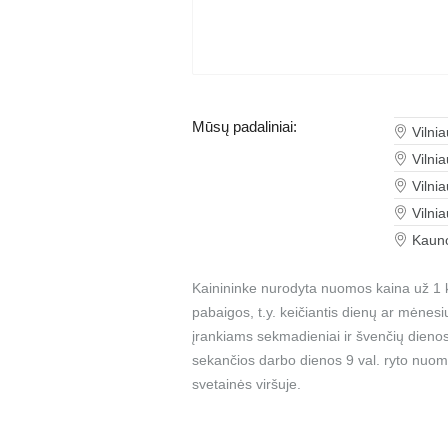
Mūsų padaliniai:
Vilni
Vilni
Vilni
Vilni
Kauno
Kainininke nurodyta nuomos kaina už 1 k
pabaigos, t.y. keičiantis dienų ar mėnes
įrankiams sekmadieniai ir švenčių dienos
sekančios darbo dienos 9 val. ryto nuom
svetainės viršuje.