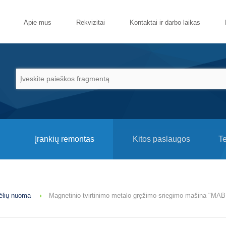
Apie mus
Rekvizitai
Kontaktai ir darbo laikas
Įrankių remontas
Kitos paslaugos
T
rėlių nuoma
Magnetinio tvirtinimo metalo gręžimo-sriegimo mašina "MAB