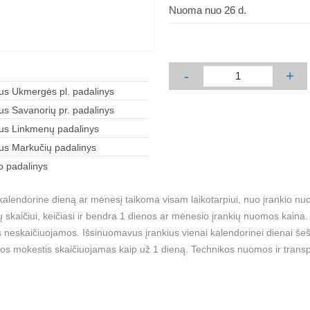
Nuoma nuo 26 d.
-
+
aus Ukmergės pl. padalinys
aus Savanorių pr. padalinys
aus Linkmenų padalinys
aus Markučių padalinys
 padalinys
alendorine dieną ar mėnesį taikoma visam laikotarpiui, nuo įrankio nu
ių skaičiui, keičiasi ir bendra 1 dienos ar mėnesio įrankių nuomos kain
 neskaičiuojamos. Išsinuomavus įrankius vienai kalendorinei dienai šešt
os mokestis skaičiuojamas kaip už 1 dieną. Technikos nuomos ir transp