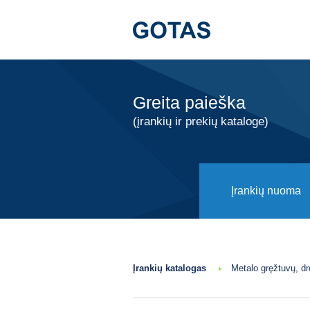
Greita paieška
(įrankių ir prekių kataloge)
Įrankių nuoma
Įrankių katalogas
Metalo gręžtuvų, d