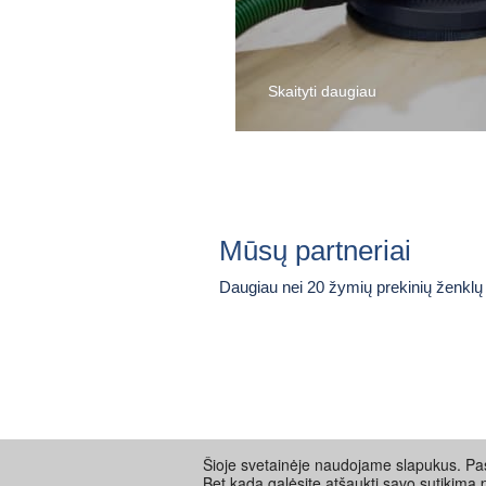
Skaityti daugiau
Mūsų partneriai
Daugiau nei 20 žymių prekinių ženklų
Šioje svetainėje naudojame slapukus. Pas
Bet kada galėsite atšaukti savo sutikimą 