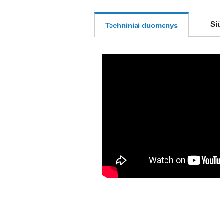
Si
Techniniai duomenys