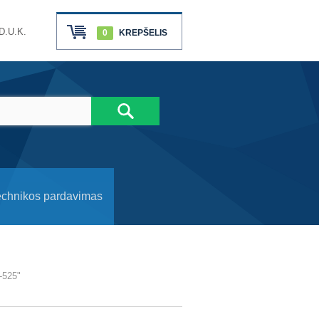
D.U.K.
0
KREPŠELIS
echnikos pardavimas
-525"