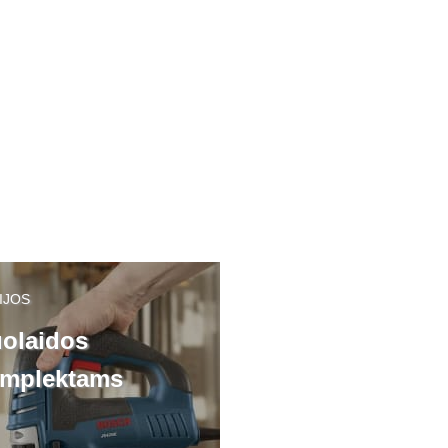
Magnetinio tvirtini
Lėtaeigis gręžtuvas
metalo gręžimo maš
"Eibenstock EHB 32/4.2"
"MAB-455"
14.50€
/Nuoma 1 d.
26.00€
/Nuoma 1 d.
3.60€
/Nuoma 1 val.
6.50€
/Nuoma 1 val.
IJOS
olaidos
mplektams