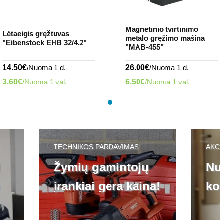
Magnetinio tvirtinimo
Lėtaeigis gręžtuvas
metalo gręžimo mašina
"Eibenstock EHB 32/4.2"
"MAB-455"
14.50€
/Nuoma 1 d.
26.00€
/Nuoma 1 d.
3.60€
/Nuoma 1 val.
6.50€
/Nuoma 1 val.
TECHNIKOS PARDAVIMAS
AKC
l
Žymių gamintojų
Nu
įrankiai gera kaina!
ko