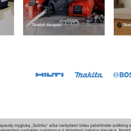
Skaityti daugiau
Skai
paudę mygtuką „Sutinku“ arba naršydami toliau patvirtinsite sutikimą s
pakeisdami naršyklės nustatymus ir ištrindami įrašytus slapukus. Norėd