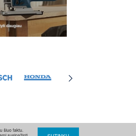
tyti daugiau
u šiuo faktu.
ami susipažinti
SUTINKU