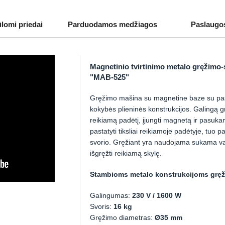
ūlomi priedai
Parduodamos medžiagos
Paslaugo
Magnetinio tvirtinimo metalo gręžim
"MAB-525"
Gręžimo mašina su magnetine baze su pa
kokybės plieninės konstrukcijos. Galingą grę
reikiamą padėtį, įjungti magnetą ir pasuk
pastatyti tiksliai reikiamoje padėtyje, tuo 
svorio. Gręžiant yra naudojama sukama vair
išgręžti reikiamą skylę.
Stambioms metalo konstrukcijoms gręžti 
Galingumas:
230 V / 1600 W
Svoris:
16 kg
Gręžimo diametras:
Ø35 mm