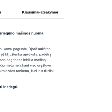
s
Klausimai-atsakymai
o-sriegimo mašinos nuoma
sukamu pagrindu. Ypač aukštos
žiklį užtenka apytiksliai padėti į
amas pagrindas leidžia mašiną
pačiu metu nelaikant viso gręžtuvo
alazdės rankena, kuri leis tiksliai
ir sriegti.