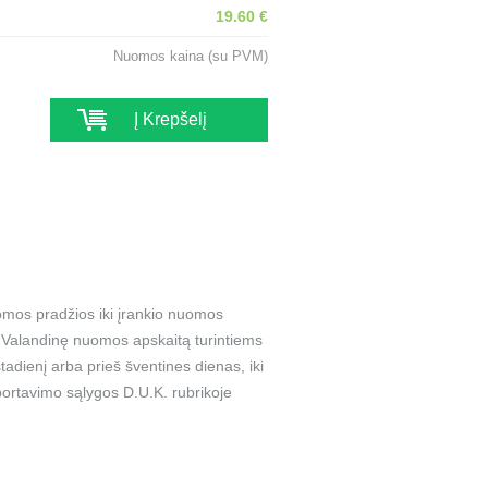
19.60 €
Nuomos kaina (su PVM)
Į Krepšelį
omos pradžios iki įrankio nuomos
a. Valandinę nuomos apskaitą turintiems
adienį arba prieš šventines dienas, iki
ortavimo sąlygos D.U.K. rubrikoje