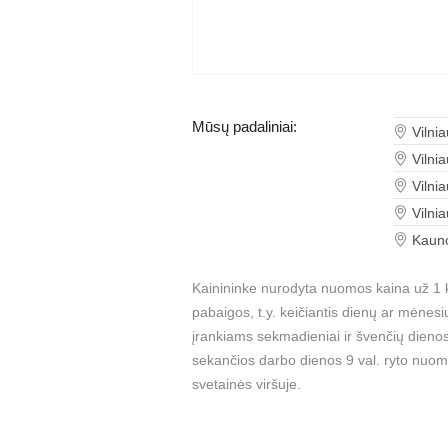
Mūsų padaliniai:
Vilni
Vilni
Vilni
Vilni
Kauno
Kainininke nurodyta nuomos kaina už 1 k
pabaigos, t.y. keičiantis dienų ar mėnes
įrankiams sekmadieniai ir švenčių dienos
sekančios darbo dienos 9 val. ryto nuom
svetainės viršuje.