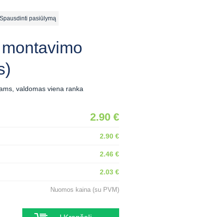
ausdinti pasiūlymą
ų montavimo
s)
liams, valdomas viena ranka
2.90 €
2.90 €
2.46 €
2.03 €
Nuomos kaina (su PVM)