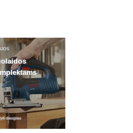
IJOS
olaidos
mplektams
tyti daugiau