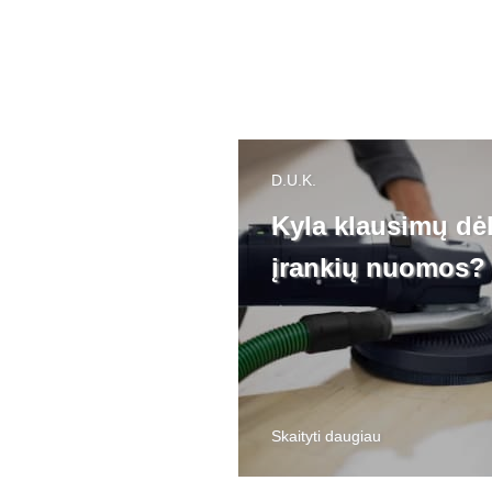
D.U.K.
Kyla klausimų dė
įrankių nuomos?
Skaityti daugiau