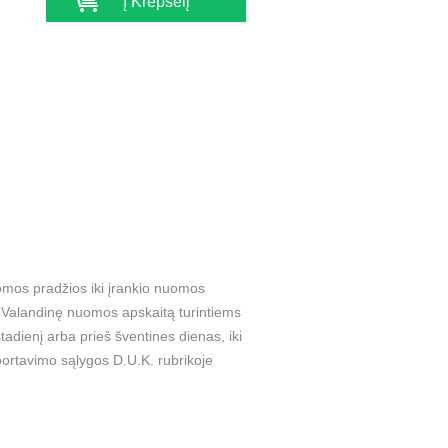
Į Krepšelį
omos pradžios iki įrankio nuomos
a. Valandinę nuomos apskaitą turintiems
adienį arba prieš šventines dienas, iki
ortavimo sąlygos D.U.K. rubrikoje