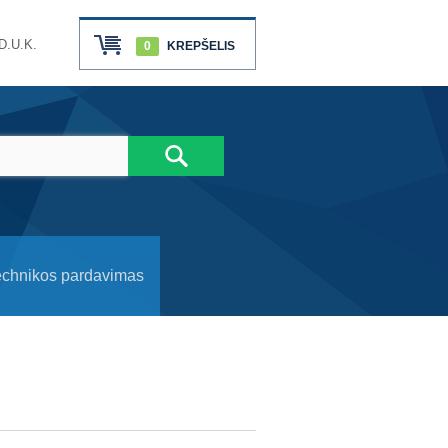
D.U.K.
0
KREPŠELIS
echnikos pardavimas