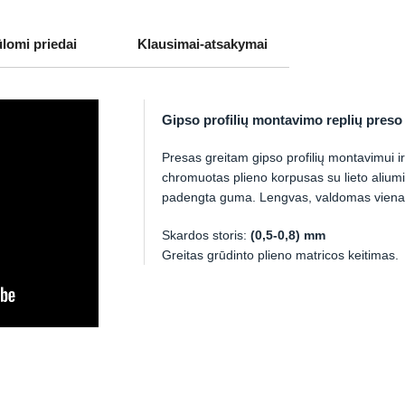
ūlomi priedai
Klausimai-atsakymai
Gipso profilių montavimo replių pres
Presas greitam gipso profilių montavimui ir 
chromuotas plieno korpusas su lieto alium
padengta guma. Lengvas, valdomas viena
Skardos storis:
(0,5-0,8) mm
Greitas grūdinto plieno matricos keitimas.