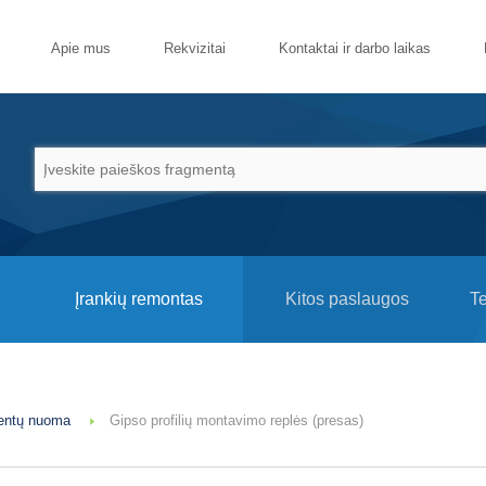
Apie mus
Rekvizitai
Kontaktai ir darbo laikas
Įrankių remontas
Kitos paslaugos
T
entų nuoma
Gipso profilių montavimo replės (presas)