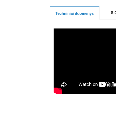
Si
Techniniai duomenys