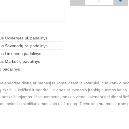
-
+
aus Ukmergės pl. padalinys
aus Savanorių pr. padalinys
aus Linkmenų padalinys
aus Markučių padalinys
 padalinys
alendorine dieną ar mėnesį taikoma visam laikotarpiui, nuo įrankio nu
ių skaičiui, keičiasi ir bendra 1 dienos ar mėnesio įrankių nuomos kain
 neskaičiuojamos. Išsinuomavus įrankius vienai kalendorinei dienai šešt
os mokestis skaičiuojamas kaip už 1 dieną. Technikos nuomos ir transp