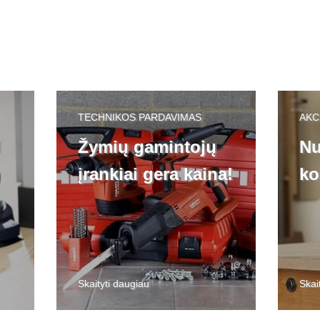
TECHNIKOS PARDAVIMAS
AKC
l
Žymių gamintojų
Nu
įrankiai gera kaina!
ko
Skaityti daugiau
Skai