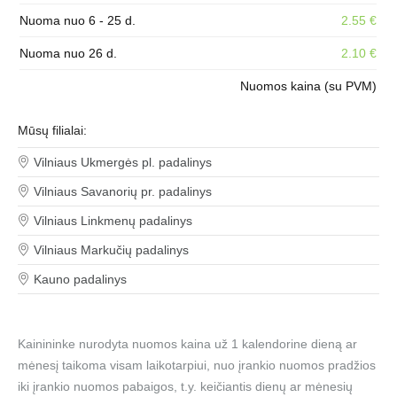
Nuoma nuo 6 - 25 d.
2.55 €
Nuoma nuo 26 d.
2.10 €
Nuomos kaina (su PVM)
Mūsų filialai:
Vilniaus Ukmergės pl. padalinys
Vilniaus Savanorių pr. padalinys
Vilniaus Linkmenų padalinys
Vilniaus Markučių padalinys
Kauno padalinys
Kainininke nurodyta nuomos kaina už 1 kalendorine dieną ar
mėnesį taikoma visam laikotarpiui, nuo įrankio nuomos pradžios
iki įrankio nuomos pabaigos, t.y. keičiantis dienų ar mėnesių