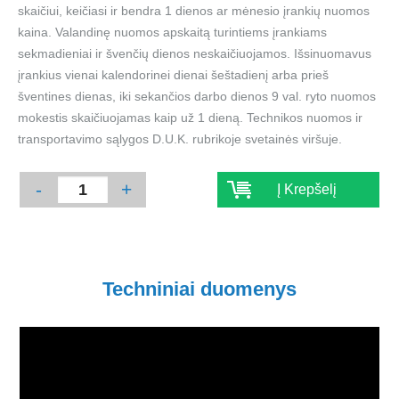
skaičiui, keičiasi ir bendra 1 dienos ar mėnesio įrankių nuomos
kaina. Valandinę nuomos apskaitą turintiems įrankiams
sekmadieniai ir švenčių dienos neskaičiuojamos. Išsinuomavus
įrankius vienai kalendorinei dienai šeštadienį arba prieš
šventines dienas, iki sekančios darbo dienos 9 val. ryto nuomos
mokestis skaičiuojamas kaip už 1 dieną. Technikos nuomos ir
transportavimo sąlygos D.U.K. rubrikoje svetainės viršuje.
-
+
Į Krepšelį
Techniniai duomenys