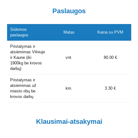
Paslaugos
Siūlomos
Matas
Kaina su PVM
paslaugos
Pristatymas ir
atsiėmimas Vilniuje
ir Kaune (iki
vnt.
80.00 €
1900kg be krovos
darbų)
Pristatymas ir
atsiėmimas už
km.
3.30 €
miesto ribų be
krovos darbų
Klausimai-atsakymai