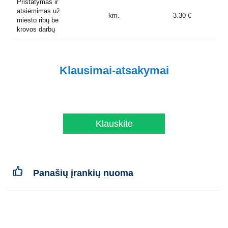
Pristatymas ir
atsiėmimas už
km.
3.30 €
miesto ribų be
krovos darbų
Klausimai-atsakymai
Klauskite
Panašių įrankių nuoma