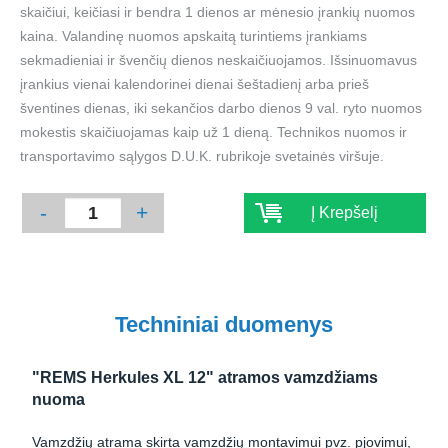
skaičiui, keičiasi ir bendra 1 dienos ar mėnesio įrankių nuomos
kaina. Valandinę nuomos apskaitą turintiems įrankiams
sekmadieniai ir švenčių dienos neskaičiuojamos. Išsinuomavus
įrankius vienai kalendorinei dienai šeštadienį arba prieš
šventines dienas, iki sekančios darbo dienos 9 val. ryto nuomos
mokestis skaičiuojamas kaip už 1 dieną. Technikos nuomos ir
transportavimo sąlygos D.U.K. rubrikoje svetainės viršuje.
-
+
Į Krepšelį
Techniniai duomenys
"REMS Herkules XL 12" atramos vamzdžiams
nuoma
Vamzdžių atrama skirta vamzdžių montavimui pvz. pjovimui,