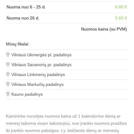
Nuoma nuo 6 - 25 d.
6.80 €
Nuoma nuo 26 d.
5.60 €
Nuomos kaina (su PVM)
Mūsų filialai:
Vilniaus Ukmergės pl. padalinys
Vilniaus Savanorių pr. padalinys
Vilniaus Linkmenų padalinys
Vilniaus Markučių padalinys
Kauno padalinys
Kainininke nurodyta nuomos kaina už 1 kalendorine dieną ar
mėnesį taikoma visam laikotarpiui, nuo įrankio nuomos pradžios
iki įrankio nuomos pabaigos, t.y. keičiantis dienų ar mėnesių