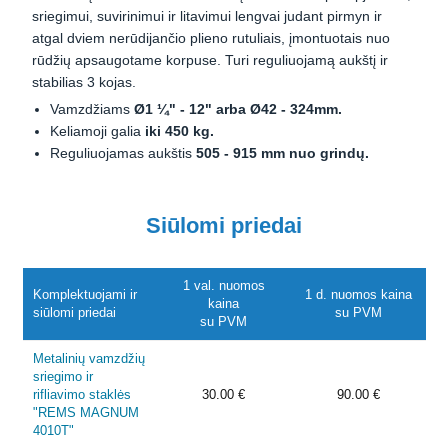
sriegimui, suvirinimui ir litavimui lengvai judant pirmyn ir
atgal dviem nerūdijančio plieno rutuliais, įmontuotais nuo
rūdžių apsaugotame korpuse. Turi reguliuojamą aukštį ir
stabilias 3 kojas.
Vamzdžiams
Ø1 ¼" - 12" arba Ø42 - 324mm.
Keliamoji galia
iki 450 kg.
Reguliuojamas aukštis
505 - 915 mm nuo grindų.
Siūlomi priedai
1 val. nuomos
Komplektuojami ir
1 d. nuomos kaina
kaina
siūlomi priedai
su PVM
su PVM
Metalinių vamzdžių
sriegimo ir
rifliavimo staklės
30.00 €
90.00 €
"REMS MAGNUM
4010T"