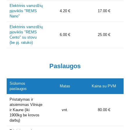
Elektrinis vamzdžių
pjoviklis "REMS
4.20 €
17.00 €
Nano"
Elektrinis vamzdžių
pjoviklis "REMS
6.00 €
25.00 €
Cento" su stovu
(be pj. ratuko)
Paslaugos
Siūlomos
Matas
Kaina su PVM
paslaugos
Pristatymas ir
atsiėmimas Vilniuje
ir Kaune (iki
vnt.
80.00 €
1900kg be krovos
darbų)