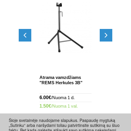
zdžiams
Atrama vamzdžiams
ules 3B"
"REMS Herkules 3B"
 1 d.
6.00€
/Nuoma 1 d.
 1 val.
1.50€
/Nuoma 1 val.
Šioje svetainėje naudojame slapukus. Paspaudę mygtuką
„Sutinku“ arba naršydami toliau patvirtinsite sutikimą su šiuo
faktu. Bet kada galėsite atšaukti savo sutikimą pakeisdami