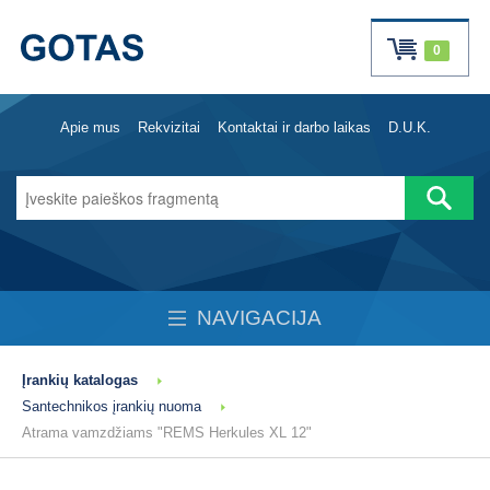
0
Apie mus
Rekvizitai
Kontaktai ir darbo laikas
D.U.K.
NAVIGACIJA
Įrankių katalogas
Santechnikos įrankių nuoma
Atrama vamzdžiams "REMS Herkules XL 12"