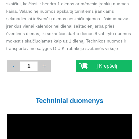
skaičiui, keičiasi ir bendra 1 dienos ar mėnesio įrankių nuomos
kaina. Valandinę nuomos apskaitą turintiems įrankiams
sekmadieniai ir švenčių dienos neskaičiuojamos. Išsinuomavus
įrankius vienai kalendorinei dienai šeštadienį arba prieš
šventines dienas, iki sekančios darbo dienos 9 val. ryto nuomos
mokestis skaičiuojamas kaip už 1 dieną. Technikos nuomos ir
transportavimo sąlygos D.U.K. rubrikoje svetainės viršuje.
-
+
Į Krepšelį
Techniniai duomenys