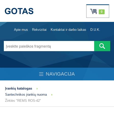
0
Apie mus
Rekvizitai
Kontaktai ir darbo laikas
D.U.K.
NAVIGACIJA
Įrankių katalogas
Santechnikos įrankių nuoma
Žirklės "REMS ROS-42"