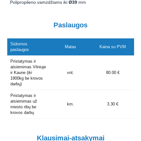
Polipropileno vamzdžiams iki
Ø39
mm
Paslaugos
Siūlomos
Matas
Kaina su PVM
paslaugos
Pristatymas ir
atsiėmimas Vilniuje
ir Kaune (iki
vnt.
80.00 €
1900kg be krovos
darbų)
Pristatymas ir
atsiėmimas už
km.
3.30 €
miesto ribų be
krovos darbų
Klausimai-atsakymai