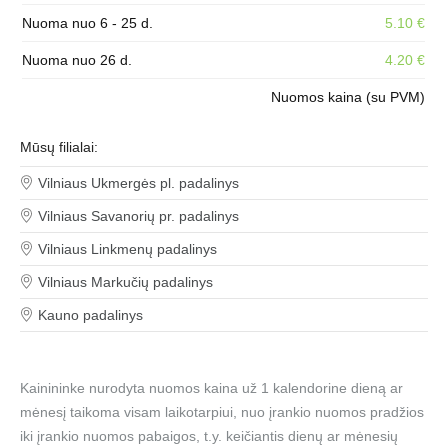
Nuoma nuo 6 - 25 d.
5.10 €
Nuoma nuo 26 d.
4.20 €
Nuomos kaina (su PVM)
Mūsų filialai:
Vilniaus Ukmergės pl. padalinys
Vilniaus Savanorių pr. padalinys
Vilniaus Linkmenų padalinys
Vilniaus Markučių padalinys
Kauno padalinys
Kainininke nurodyta nuomos kaina už 1 kalendorine dieną ar
mėnesį taikoma visam laikotarpiui, nuo įrankio nuomos pradžios
iki įrankio nuomos pabaigos, t.y. keičiantis dienų ar mėnesių