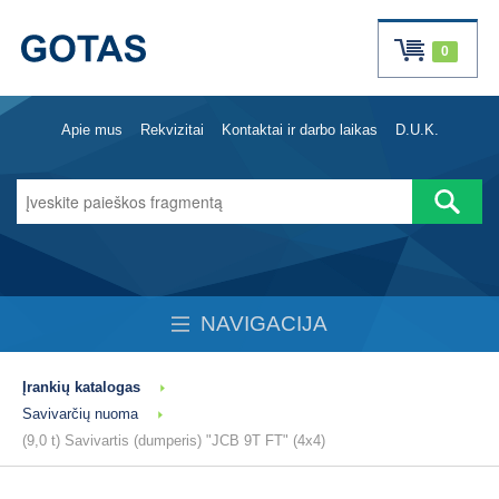
0
Apie mus
Rekvizitai
Kontaktai ir darbo laikas
D.U.K.
NAVIGACIJA
Įrankių katalogas
Savivarčių nuoma
(9,0 t) Savivartis (dumperis) "JCB 9T FT" (4x4)