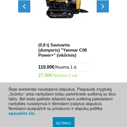
artis
(0,8 t) Savivartis
(1,1 t) Saviva
"JCB 7T HI-
(dumperis) "Yanmar C08
(dumperis) "
Power+" (vikšrinis)
(vikšrinis)
oma 1 d.
110.00€
/Nuoma 1 d.
120.00€
/Nuo
a 1 val.
27.50€
/Nuoma 1 val.
30.00€
/Nuoma
Šioje svetainėje naudojame slapukus. Paspaudę mygtuką
„Sutinku“ arba naršydami toliau patvirtinsite sutikimą su šiuo
faktu. Bet kada galėsite atšaukti savo sutikimą pakeisdami
naršyklės nustatymus ir ištrindami įrašytus slapukus.
Norėdami susipažinti su privatumo ir slapukų politika
spauskite čia
.
SUTINKU
Visos teisės saugomos ©