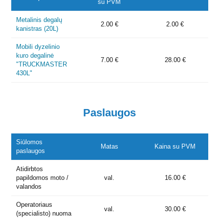
su PVM
Metalinis degalų
2.00 €
2.00 €
kanistras (20L)
Mobili dyzelinio
kuro degalinė
7.00 €
28.00 €
"TRUCKMASTER
430L"
Paslaugos
Siūlomos
Matas
Kaina su PVM
paslaugos
Atidirbtos
papildomos moto /
val.
16.00 €
valandos
Operatoriaus
val.
30.00 €
(specialisto) nuoma