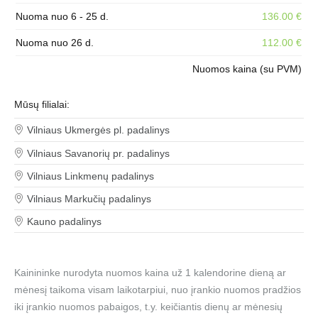
Nuoma nuo 6 - 25 d.
136.00 €
Nuoma nuo 26 d.
112.00 €
Nuomos kaina (su PVM)
Mūsų filialai:
Vilniaus Ukmergės pl. padalinys
Vilniaus Savanorių pr. padalinys
Vilniaus Linkmenų padalinys
Vilniaus Markučių padalinys
Kauno padalinys
Kainininke nurodyta nuomos kaina už 1 kalendorine dieną ar
mėnesį taikoma visam laikotarpiui, nuo įrankio nuomos pradžios
iki įrankio nuomos pabaigos, t.y. keičiantis dienų ar mėnesių