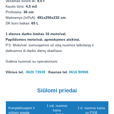
Vežamas svoris iki:
9,0 t
Kaušo tūris:
4,5 m3
Prošvaisa:
36 cm
Matmenys (IxPxA):
491x250x232 cm
DK kuro bakas:
65 L
1 dienos darbo limitas 10 moto/val.
Papildomos moto/val. apmokamos atskirai.
P.S. Moto/val. sumuojamos už visą nuomos laikotarpį ir
dalinamos iš darbo dienų skaičiaus.
Galima nuomoti su operatoriumi.
Vilnius tel.
0620 73939
Kaunas tel.
0616 90908
Siūlomi priedai
1 val. nuomos
Komplektuojami ir
1 d. nuomos kaina
kaina
siūlomi priedai
su PVM