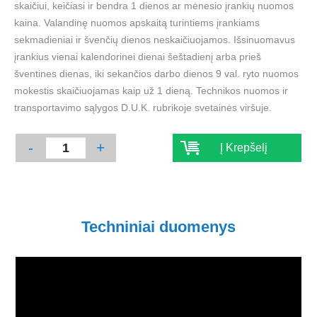
skaičiui, keičiasi ir bendra 1 dienos ar mėnesio įrankių nuomos
kaina. Valandinę nuomos apskaitą turintiems įrankiams
sekmadieniai ir švenčių dienos neskaičiuojamos. Išsinuomavus
įrankius vienai kalendorinei dienai šeštadienį arba prieš
šventines dienas, iki sekančios darbo dienos 9 val. ryto nuomos
mokestis skaičiuojamas kaip už 1 dieną. Technikos nuomos ir
transportavimo sąlygos D.U.K. rubrikoje svetainės viršuje.
-
+
Į Krepšelį
Techniniai duomenys