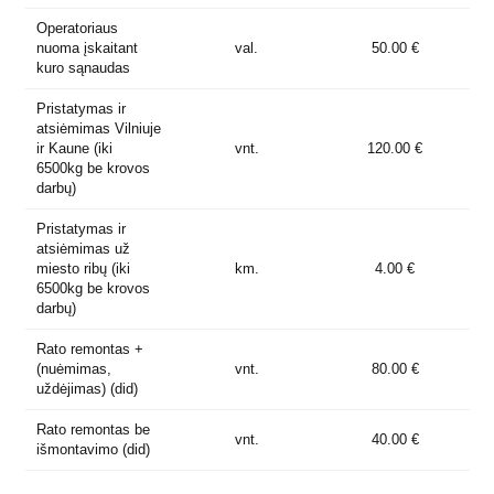
Operatoriaus
nuoma įskaitant
val.
50.00 €
kuro sąnaudas
Pristatymas ir
atsiėmimas Vilniuje
ir Kaune (iki
vnt.
120.00 €
6500kg be krovos
darbų)
Pristatymas ir
atsiėmimas už
miesto ribų (iki
km.
4.00 €
6500kg be krovos
darbų)
Rato remontas +
(nuėmimas,
vnt.
80.00 €
uždėjimas) (did)
Rato remontas be
vnt.
40.00 €
išmontavimo (did)