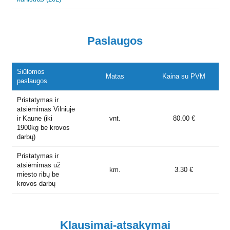
Paslaugos
Siūlomos
Matas
Kaina su PVM
paslaugos
Pristatymas ir
atsiėmimas Vilniuje
ir Kaune (iki
vnt.
80.00 €
1900kg be krovos
darbų)
Pristatymas ir
atsiėmimas už
km.
3.30 €
miesto ribų be
krovos darbų
Klausimai-atsakymai