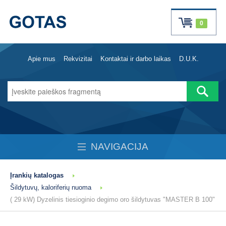
0
Apie mus
Rekvizitai
Kontaktai ir darbo laikas
D.U.K.
NAVIGACIJA
Įrankių katalogas
Šildytuvų, kaloriferių nuoma
( 29 kW) Dyzelinis tiesioginio degimo oro šildytuvas "MASTER B 100"