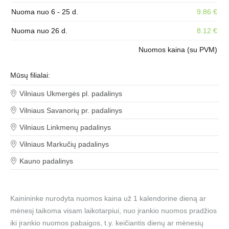
Nuoma nuo 6 - 25 d.
9.86 €
Nuoma nuo 26 d.
8.12 €
Nuomos kaina (su PVM)
Mūsų filialai:
Vilniaus Ukmergės pl. padalinys
Vilniaus Savanorių pr. padalinys
Vilniaus Linkmenų padalinys
Vilniaus Markučių padalinys
Kauno padalinys
Kainininke nurodyta nuomos kaina už 1 kalendorine dieną ar
mėnesį taikoma visam laikotarpiui, nuo įrankio nuomos pradžios
iki įrankio nuomos pabaigos, t.y. keičiantis dienų ar mėnesių