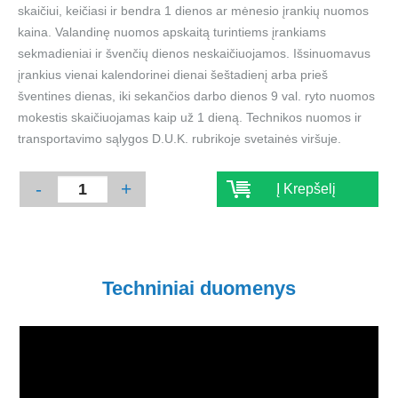
skaičiui, keičiasi ir bendra 1 dienos ar mėnesio įrankių nuomos
kaina. Valandinę nuomos apskaitą turintiems įrankiams
sekmadieniai ir švenčių dienos neskaičiuojamos. Išsinuomavus
įrankius vienai kalendorinei dienai šeštadienį arba prieš
šventines dienas, iki sekančios darbo dienos 9 val. ryto nuomos
mokestis skaičiuojamas kaip už 1 dieną. Technikos nuomos ir
transportavimo sąlygos D.U.K. rubrikoje svetainės viršuje.
-
+
Į Krepšelį
Techniniai duomenys