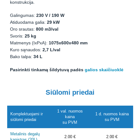
konstrukcija.
Galingumas:
230 V / 190 W
Atiduodama galia:
29 kW
Oro srautas:
800 m3/val
Svoris:
25 kg
Matmenys (IxPxA):
1075x600x480 mm
Kuro sąnaudos:
2,7 L/val
Bako talpa:
34 L
Pasirinkti tinkamą šildytuvą padės
galios skaičiuoklė
Siūlomi priedai
1 val. nuomos
Komplektuojami ir
1 d. nuomos kaina
kaina
siūlomi priedai
su PVM
su PVM
Metalinis degalų
2.00 €
2.00 €
kanistras (20L)