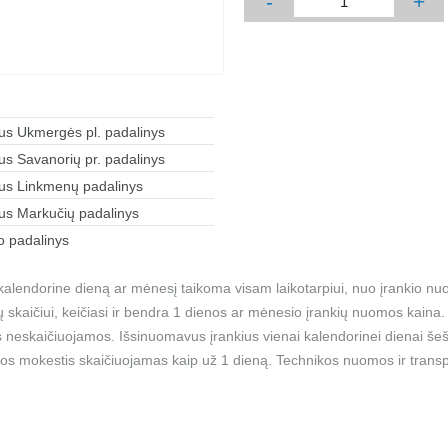
-
+
aus Ukmergės pl. padalinys
aus Savanorių pr. padalinys
aus Linkmenų padalinys
aus Markučių padalinys
 padalinys
alendorine dieną ar mėnesį taikoma visam laikotarpiui, nuo įrankio nu
ių skaičiui, keičiasi ir bendra 1 dienos ar mėnesio įrankių nuomos kain
 neskaičiuojamos. Išsinuomavus įrankius vienai kalendorinei dienai šešt
os mokestis skaičiuojamas kaip už 1 dieną. Technikos nuomos ir transp