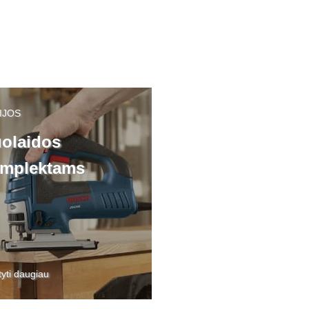
IJOS
olaidos
mplektams
tyti daugiau