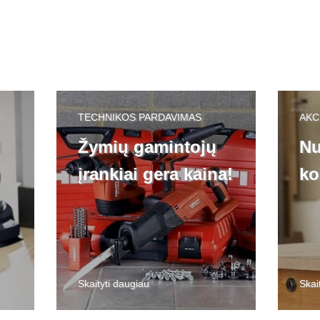
TECHNIKOS PARDAVIMAS
AKC
l
Žymių gamintojų
Nu
įrankiai gera kaina!
ko
Skaityti daugiau
Skai