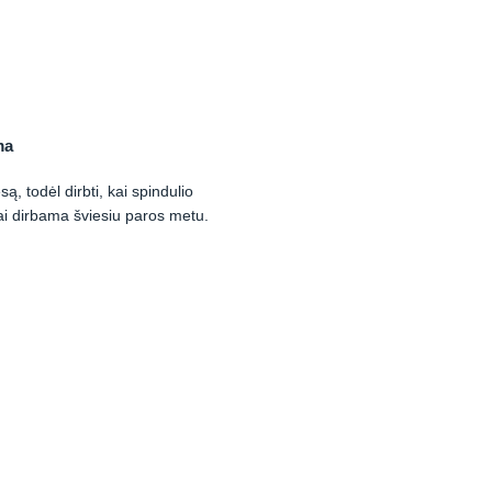
ma
są, todėl dirbti, kai spindulio
i dirbama šviesiu paros metu.