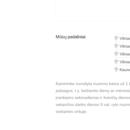
Mūsų padaliniai:
Vilni
Vilni
Vilni
Vilni
Kauno
Kainininke nurodyta nuomos kaina už 1 k
pabaigos, t.y. keičiantis dienų ar mėnes
įrankiams sekmadieniai ir švenčių dienos
sekančios darbo dienos 9 val. ryto nuom
svetainės viršuje.