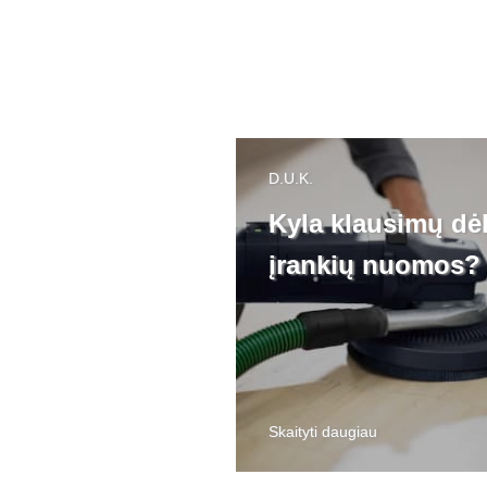
D.U.K.
Kyla klausimų dė
įrankių nuomos?
Skaityti daugiau