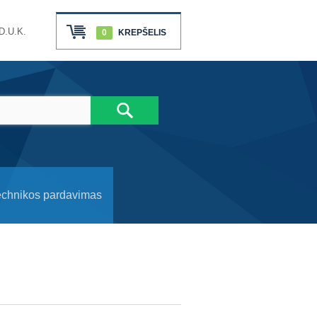
D.U.K.
0
KREPŠELIS
echnikos pardavimas