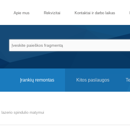
Apie mus
Rekvizitai
Kontaktai ir darbo laikas
Įrankių remontas
Kitos paslaugos
T
i lazerio spindulio matymui