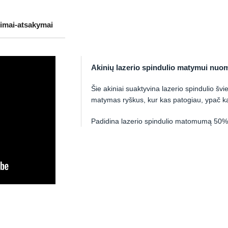
imai-atsakymai
Akinių lazerio spindulio matymui nuo
Šie akiniai suaktyvina lazerio spindulio švie
matymas ryškus, kur kas patogiau, ypač ka
Padidina lazerio spindulio matomumą 50%