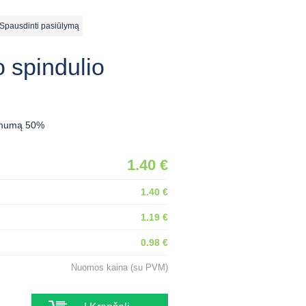
ausdinti pasiūlymą
o spindulio
tomumą 50%
1.40 €
1.40 €
1.19 €
0.98 €
Nuomos kaina (su PVM)