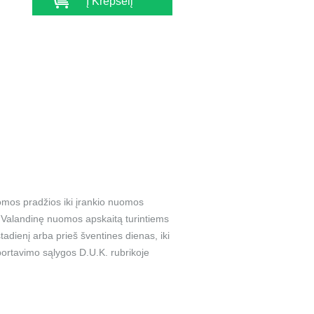
Į Krepšelį
omos pradžios iki įrankio nuomos
a. Valandinę nuomos apskaitą turintiems
adienį arba prieš šventines dienas, iki
ortavimo sąlygos D.U.K. rubrikoje