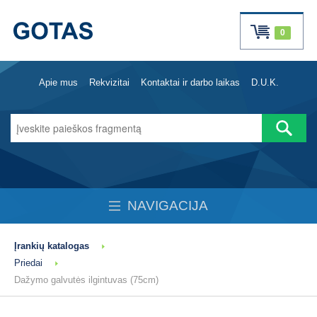
0
Apie mus
Rekvizitai
Kontaktai ir darbo laikas
D.U.K.
NAVIGACIJA
Įrankių katalogas
Priedai
Dažymo galvutės ilgintuvas (75cm)