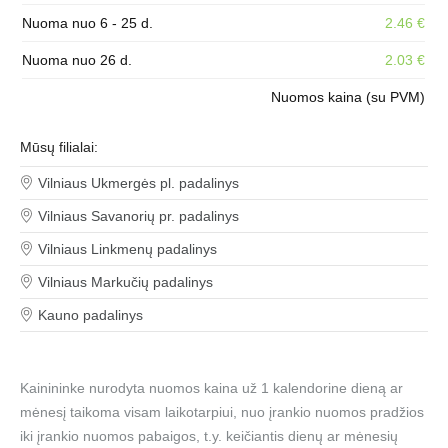
Nuoma nuo 6 - 25 d.
2.46 €
Nuoma nuo 26 d.
2.03 €
Nuomos kaina (su PVM)
Mūsų filialai:
Vilniaus Ukmergės pl. padalinys
Vilniaus Savanorių pr. padalinys
Vilniaus Linkmenų padalinys
Vilniaus Markučių padalinys
Kauno padalinys
Kainininke nurodyta nuomos kaina už 1 kalendorine dieną ar
mėnesį taikoma visam laikotarpiui, nuo įrankio nuomos pradžios
iki įrankio nuomos pabaigos, t.y. keičiantis dienų ar mėnesių