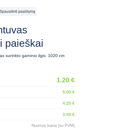
ausdinti pasiūlymą
mtuvas
i paieškai
as surinkto gaminio ilgis: 1020 cm
1.20 €
5.00 €
4.25 €
3.50 €
Nuomos kaina (su PVM)