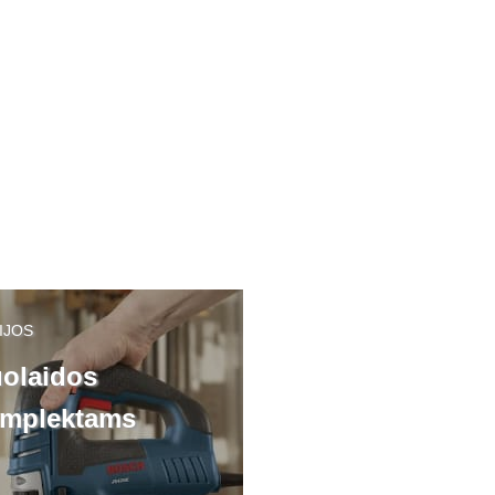
IJOS
olaidos
mplektams