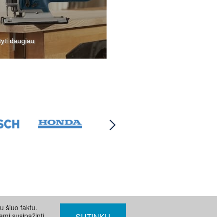
tyti daugiau
u šiuo faktu.
ami susipažinti
SUTINKU