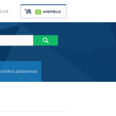
D.U.K.
0
KREPŠELIS
echnikos pardavimas