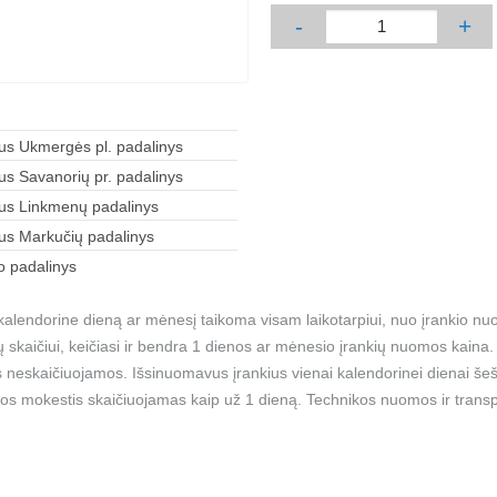
-
+
aus Ukmergės pl. padalinys
aus Savanorių pr. padalinys
aus Linkmenų padalinys
aus Markučių padalinys
 padalinys
alendorine dieną ar mėnesį taikoma visam laikotarpiui, nuo įrankio nu
ių skaičiui, keičiasi ir bendra 1 dienos ar mėnesio įrankių nuomos kain
 neskaičiuojamos. Išsinuomavus įrankius vienai kalendorinei dienai šešt
os mokestis skaičiuojamas kaip už 1 dieną. Technikos nuomos ir transp