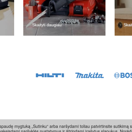
s ausinės
Skaityti daugiau
Skai
l.
paudę mygtuką „Sutinku“ arba naršydami toliau patvirtinsite sutikimą s
pakeisdami naršyklės nustatymus ir ištrindami įrašytus slapukus. Norėd