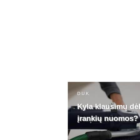
Kaulinės laidinė
"BH-1"
5.00€
/Nuoma 1 d.
1.20€
/Nuoma 1 va
D.U.K.
Kyla klausimų dė
įrankių nuomos?