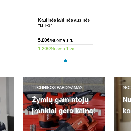
s ausinės
Kaulinės laidinės ausinės
"BH-1"
5.00€
/Nuoma 1 d.
l.
1.20€
/Nuoma 1 val.
TECHNIKOS PARDAVIMAS
AKC
l
Žymių gamintojų
Nu
įrankiai gera kaina!
ko