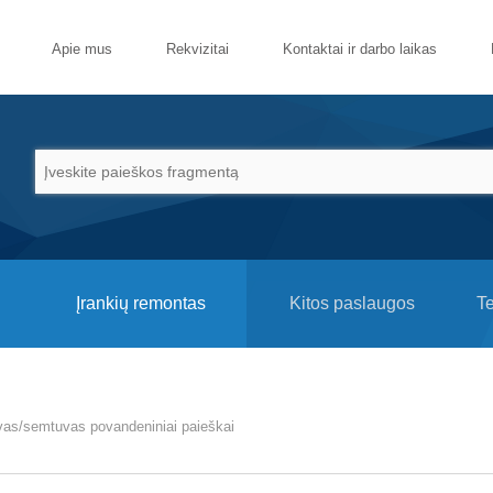
Apie mus
Rekvizitai
Kontaktai ir darbo laikas
Įrankių remontas
Kitos paslaugos
T
as/semtuvas povandeniniai paieškai