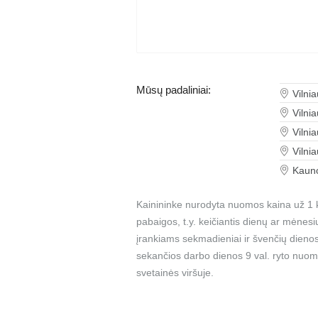
Mūsų padaliniai:
Vilni
Vilni
Vilni
Vilni
Kauno
Kainininke nurodyta nuomos kaina už 1 k
pabaigos, t.y. keičiantis dienų ar mėnes
įrankiams sekmadieniai ir švenčių dienos
sekančios darbo dienos 9 val. ryto nuom
svetainės viršuje.