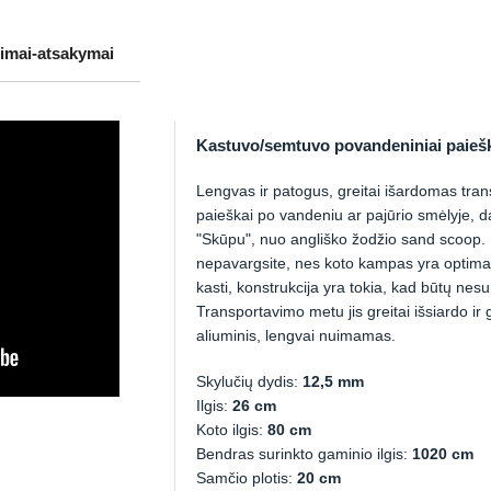
imai-atsakymai
Kastuvo/semtuvo povandeniniai paieš
Lengvas ir patogus, greitai išardomas tran
paieškai po vandeniu ar pajūrio smėlyje, d
"Skūpu", nuo angliško žodžio sand scoop.
nepavargsite, nes koto kampas yra optimal
kasti, konstrukcija yra tokia, kad būtų nes
Transportavimo metu jis greitai išsiardo ir ga
aliuminis, lengvai nuimamas.
Skylučių dydis:
12,5 mm
Ilgis:
26 cm
Koto ilgis:
80 cm
Bendras surinkto gaminio ilgis:
1020 cm
Samčio plotis:
20 cm