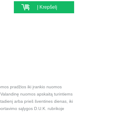
Į Krepšelį
omos pradžios iki įrankio nuomos
a. Valandinę nuomos apskaitą turintiems
adienį arba prieš šventines dienas, iki
ortavimo sąlygos D.U.K. rubrikoje