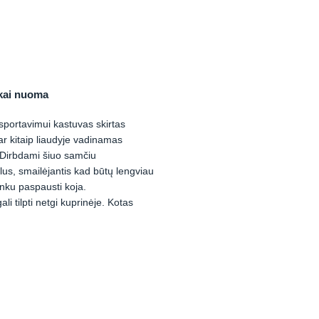
kai nuoma
sportavimui kastuvas skirtas
ar kitaip liaudyje vadinamas
 Dirbdami šiuo samčiu
us, smailėjantis kad būtų lengviau
unku paspausti koja.
li tilpti netgi kuprinėje. Kotas