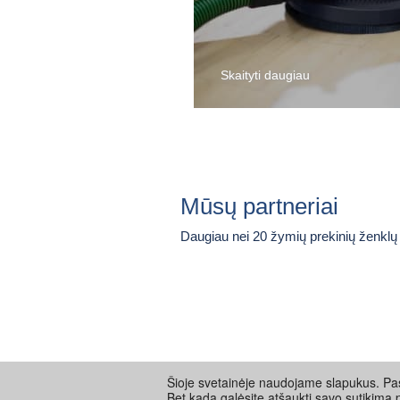
Kaulinės laidinė
"BH-1"
Skaityti daugiau
5.00€
/Nuoma 1 d.
1.20€
/Nuoma 1 va
Mūsų partneriai
Daugiau nei 20 žymių prekinių ženklų
Šioje svetainėje naudojame slapukus. Pas
Bet kada galėsite atšaukti savo sutikimą 