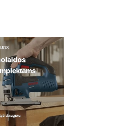
IJOS
olaidos
mplektams
tyti daugiau