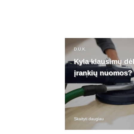
D.U.K.
Kyla klausimų dė
įrankių nuomos?
Skaityti daugiau