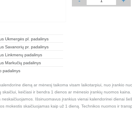
-
+
aus Ukmergės pl. padalinys
aus Savanorių pr. padalinys
aus Linkmenų padalinys
aus Markučių padalinys
 padalinys
alendorine dieną ar mėnesį taikoma visam laikotarpiui, nuo įrankio nu
ių skaičiui, keičiasi ir bendra 1 dienos ar mėnesio įrankių nuomos kain
 neskaičiuojamos. Išsinuomavus įrankius vienai kalendorinei dienai šešt
os mokestis skaičiuojamas kaip už 1 dieną. Technikos nuomos ir transp