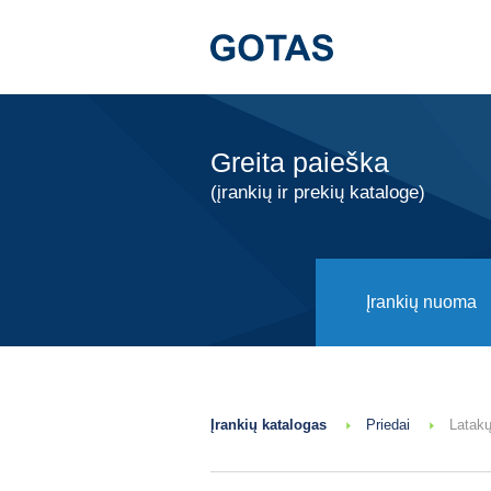
Greita paieška
(įrankių ir prekių kataloge)
Įrankių nuoma
Įrankių katalogas
Priedai
Latakų