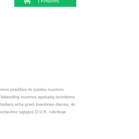
Į Krepšelį
omos pradžios iki įrankio nuomos
a. Valandinę nuomos apskaitą turintiems
adienį arba prieš šventines dienas, iki
ortavimo sąlygos D.U.K. rubrikoje