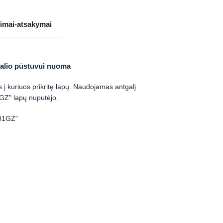
imai-atsakymai
galio pūstuvui nuoma
s į kuriuos prikritę lapų. Naudojamas antgalį
GZ" lapų nuputėjo.
01GZ"