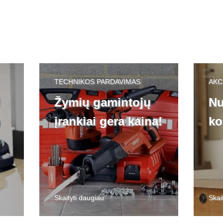
TECHNIKOS PARDAVIMAS
AKC
l
Žymių gamintojų
Nu
įrankiai gera kaina!
ko
Skaityti daugiau
Skai