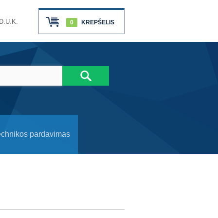
D.U.K.
0
KREPŠELIS
echnikos pardavimas