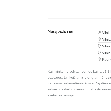
Mūsų padaliniai:
Vilni
Vilni
Vilni
Vilni
Kauno
Kainininke nurodyta nuomos kaina už 1 k
pabaigos, t.y. keičiantis dienų ar mėnes
įrankiams sekmadieniai ir švenčių dienos
sekančios darbo dienos 9 val. ryto nuom
svetainės viršuje.