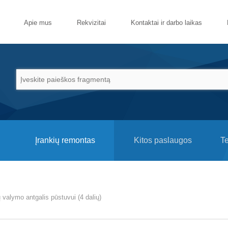
Apie mus
Rekvizitai
Kontaktai ir darbo laikas
Įrankių remontas
Kitos paslaugos
T
 valymo antgalis pūstuvui (4 dalių)