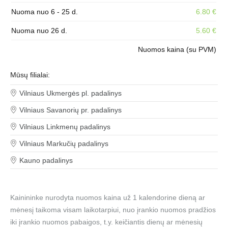
Nuoma nuo 6 - 25 d.
6.80 €
Nuoma nuo 26 d.
5.60 €
Nuomos kaina (su PVM)
Mūsų filialai:
Vilniaus Ukmergės pl. padalinys
Vilniaus Savanorių pr. padalinys
Vilniaus Linkmenų padalinys
Vilniaus Markučių padalinys
Kauno padalinys
Kainininke nurodyta nuomos kaina už 1 kalendorine dieną ar
mėnesį taikoma visam laikotarpiui, nuo įrankio nuomos pradžios
iki įrankio nuomos pabaigos, t.y. keičiantis dienų ar mėnesių