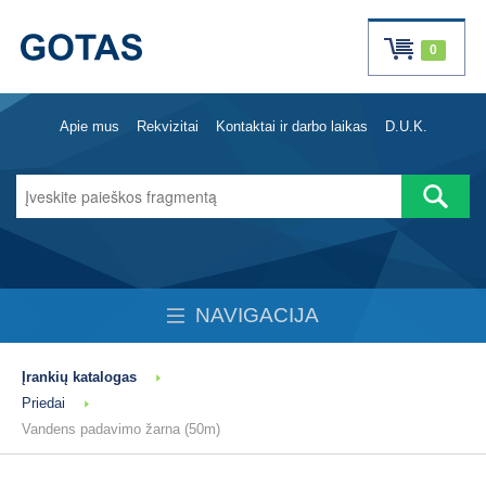
0
Apie mus
Rekvizitai
Kontaktai ir darbo laikas
D.U.K.
NAVIGACIJA
Įrankių katalogas
Priedai
Vandens padavimo žarna (50m)