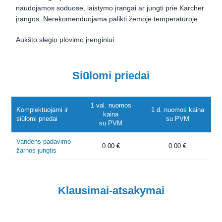
naudojamos soduose, laistymo įrangai ar jungti prie Karcher
įrangos. Nerekomenduojama palikti žemoje temperatūroje.
Aukšto slėgio plovimo įrenginiui
Siūlomi priedai
1 val. nuomos
Komplektuojami ir
1 d. nuomos kaina
kaina
siūlomi priedai
su PVM
su PVM
Vandens padavimo
0.00 €
0.00 €
žarnos jungtis
Klausimai-atsakymai