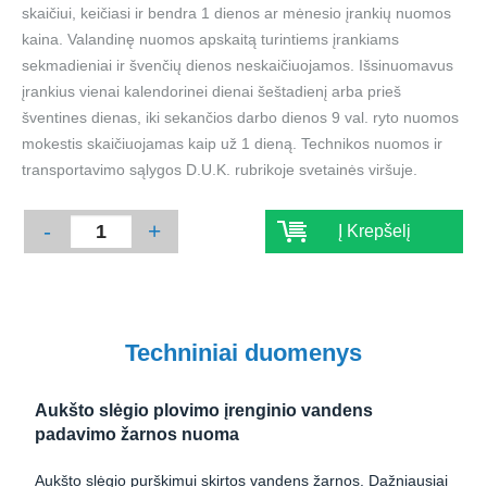
skaičiui, keičiasi ir bendra 1 dienos ar mėnesio įrankių nuomos
kaina. Valandinę nuomos apskaitą turintiems įrankiams
sekmadieniai ir švenčių dienos neskaičiuojamos. Išsinuomavus
įrankius vienai kalendorinei dienai šeštadienį arba prieš
šventines dienas, iki sekančios darbo dienos 9 val. ryto nuomos
mokestis skaičiuojamas kaip už 1 dieną. Technikos nuomos ir
transportavimo sąlygos D.U.K. rubrikoje svetainės viršuje.
-
+
Į Krepšelį
Techniniai duomenys
Aukšto slėgio plovimo įrenginio vandens
padavimo žarnos nuoma
Aukšto slėgio purškimui skirtos vandens žarnos. Dažniausiai