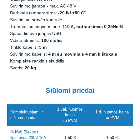
Suvirinimo įtampa - max. AC 48 V
Darbinės temperatūros:
-20 iki +50 C°
Suvirinimo srovės kontrolė
Trumpas sujungimas prie:
110 A, nutraukimas 0,25NeIN
Spausdintuvo jungtis USB
Vidinė atmintis:
100 siūlių
Tinklo kabelis:
5 m
Suvirinimo kabelis:
4 m su moviniais 4 mm kištukais
Komplekte rankinis skutiklis
Svoris:
20 kg
Siūlomi priedai
1 val. nuomos
Komplektuojami ir
1 d. nuomos kaina
kaina
siūlomi priedai
su PVM
su PVM
(4 kW) Elektros
ilgintuvas 230V-16A
1.50 €
1.50 €