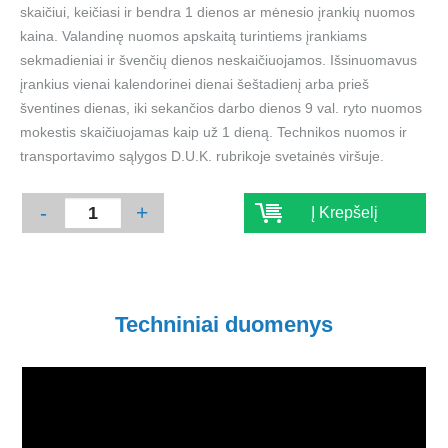
skaičiui, keičiasi ir bendra 1 dienos ar mėnesio įrankių nuomos
kaina. Valandinę nuomos apskaitą turintiems įrankiams
sekmadieniai ir švenčių dienos neskaičiuojamos. Išsinuomavus
įrankius vienai kalendorinei dienai šeštadienį arba prieš
šventines dienas, iki sekančios darbo dienos 9 val. ryto nuomos
mokestis skaičiuojamas kaip už 1 dieną. Technikos nuomos ir
transportavimo sąlygos D.U.K. rubrikoje svetainės viršuje.
-
+
Į Krepšelį
Techniniai duomenys