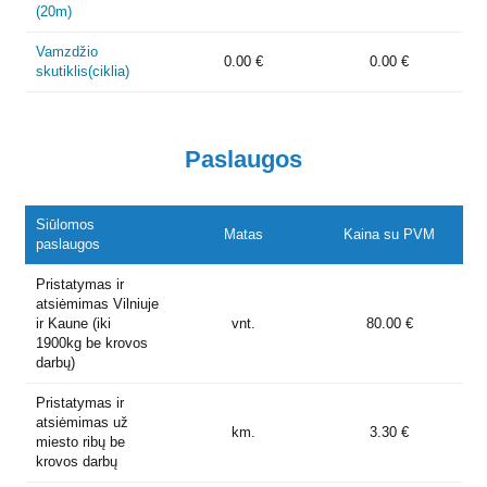
(20m)
Vamzdžio
0.00 €
0.00 €
skutiklis(ciklia)
Paslaugos
Siūlomos
Matas
Kaina su PVM
paslaugos
Pristatymas ir
atsiėmimas Vilniuje
ir Kaune (iki
vnt.
80.00 €
1900kg be krovos
darbų)
Pristatymas ir
atsiėmimas už
km.
3.30 €
miesto ribų be
krovos darbų