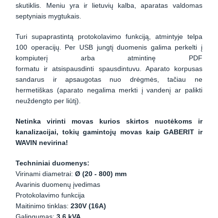
skutiklis. Meniu yra ir lietuvių kalba, aparatas valdomas
septyniais mygtukais.
Turi supaprastintą protokolavimo funkciją, atmintyje telpa
100 operacijų. Per USB jungtį duomenis galima perkelti į
kompiuterį arba atmintinę PDF
formatu ir atsispausdinti spausdintuvu. Aparato korpusas
sandarus ir apsaugotas nuo drėgmės, tačiau ne
hermetiškas (aparato negalima merkti į vandenį ar palikti
neuždengto per liūtį).
Netinka virinti movas kurios skirtos nuotėkoms ir
kanalizacijai, tokių gamintojų movas kaip GABERIT ir
WAVIN nevirina!
Techniniai duomenys:
Virinami diametrai:
Ø (20 - 800) mm
Avarinis duomenų įvedimas
Protokolavimo funkcija
Maitinimo tinklas:
230V (16A)
Galingumas:
3,6 kVA