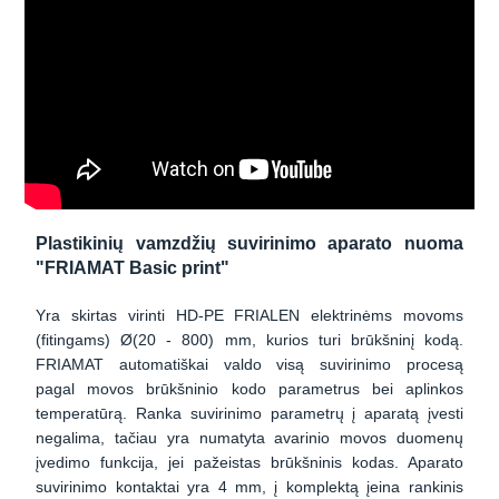
Plastikinių vamzdžių suvirinimo aparato nuoma
"FRIAMAT Basic print"
Yra skirtas virinti HD-PE FRIALEN elektrinėms movoms
(fitingams) Ø(20 - 800) mm, kurios turi brūkšninį kodą.
FRIAMAT automatiškai valdo visą suvirinimo procesą
pagal movos brūkšninio kodo parametrus bei aplinkos
temperatūrą. Ranka suvirinimo parametrų į aparatą įvesti
negalima, tačiau yra numatyta avarinio movos duomenų
įvedimo funkcija, jei pažeistas brūkšninis kodas. Aparato
suvirinimo kontaktai yra 4 mm, į komplektą įeina rankinis