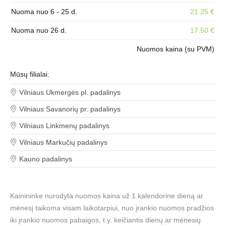
Nuoma nuo 6 - 25 d.
21.25 €
Nuoma nuo 26 d.
17.50 €
Nuomos kaina (su PVM)
Mūsų filialai:
Vilniaus Ukmergės pl. padalinys
Vilniaus Savanorių pr. padalinys
Vilniaus Linkmenų padalinys
Vilniaus Markučių padalinys
Kauno padalinys
Kainininke nurodyta nuomos kaina už 1 kalendorine dieną ar
mėnesį taikoma visam laikotarpiui, nuo įrankio nuomos pradžios
iki įrankio nuomos pabaigos, t.y. keičiantis dienų ar mėnesių