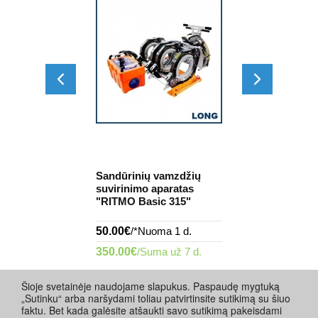
 vamzdžių
Sandūrinių vamzdžių
Kanalizacijo
ituoklis "SP-
suvirinimo aparatas
suvirinimo a
"RITMO Basic 315"
"REMS EMSG
ma 1 d.
50.00€
/*Nuoma 1 d.
16.00€
/Nuoma
 1 val.
350.00€
/Suma už 7 d.
4.00€
/Nuoma 
Šioje svetainėje naudojame slapukus. Paspaudę mygtuką
„Sutinku“ arba naršydami toliau patvirtinsite sutikimą su šiuo
faktu. Bet kada galėsite atšaukti savo sutikimą pakeisdami