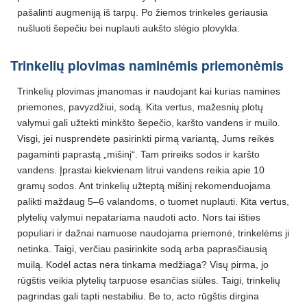
pašalinti augmeniją iš tarpų. Po žiemos trinkeles geriausia
nušluoti šepečiu bei nuplauti aukšto slėgio plovykla.
Trinkelių plovimas naminėmis priemonėmis
Trinkelių plovimas įmanomas ir naudojant kai kurias namines
priemones, pavyzdžiui, sodą. Kita vertus, mažesnių plotų
valymui gali užtekti minkšto šepečio, karšto vandens ir muilo.
Visgi, jei nusprendėte pasirinkti pirmą variantą, Jums reikės
pagaminti paprastą „mišinį“. Tam prireiks sodos ir karšto
vandens. Įprastai kiekvienam litrui vandens reikia apie 10
gramų sodos. Ant trinkelių užteptą mišinį rekomenduojama
palikti maždaug 5–6 valandoms, o tuomet nuplauti. Kita vertus,
plytelių valymui nepatariama naudoti acto. Nors tai išties
populiari ir dažnai namuose naudojama priemonė, trinkelėms ji
netinka. Taigi, verčiau pasirinkite sodą arba paprasčiausią
muilą. Kodėl actas nėra tinkama medžiaga? Visų pirma, jo
rūgštis veikia plytelių tarpuose esančias siūles. Taigi, trinkelių
pagrindas gali tapti nestabiliu. Be to, acto rūgštis dirgina