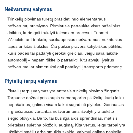
Nešvarumų valymas
Trinkelių plovimas turėtų prasidėti nuo elementaraus
nešvarumų nuvalymo. Pirmiausia patraukite visus pašalinius
daiktus, kurie gali trukdyti tolesniam procesui. Tuomet
iššluokite ant trinkelių susikaupusius nešvarumus, nukritusius
lapus ar kitas šiukšles. Čia puikiai pravers kokybiškas pūtiklis,
kuris padės tai padaryti gerokai greičiau. Jeigu šalia laikote
automobilį – nepamirškite jo patraukti. Kitu atveju, įvairūs
nešvarumai ar akmenukai gali pataikyti į transporto priemonę.
Plytelių tarpų valymas
Plytelių tarpų valymas yra antrasis trinkelių plovimo žingsnis.
Tarpuose dažnai prisikaupia samanų arba piktžolių, kurių laiku
nepašalinus, galima visam laikui sugadinti plyteles. Geriausias
ir greičiausias variantas nešvarumams išvalyti yra aukšto
slėgio plovykla. Be to, tai bus ilgalaikis sprendimas, mat šis
prietaisas sulėtina piktžolių augimą. Kita vertus, jeigu tarpai yra
užpildyti smėliu arba smulkia skalda, valymui galima pasitelkti