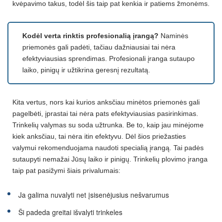
kvėpavimo takus, todėl šis taip pat kenkia ir patiems žmonėms.
Kodėl verta rinktis profesionalią įrangą?
Naminės
priemonės gali padėti, tačiau dažniausiai tai nėra
efektyviausias sprendimas. Profesionali įranga sutaupo
laiko, pinigų ir užtikrina geresnį rezultatą.
Kita vertus, nors kai kurios anksčiau minėtos priemonės gali
pagelbėti, įprastai tai nėra pats efektyviausias pasirinkimas.
Trinkelių valymas su soda užtrunka. Be to, kaip jau minėjome
kiek anksčiau, tai nėra itin efektyvu. Dėl šios priežasties
valymui rekomenduojama naudoti specialią įrangą. Tai padės
sutaupyti nemažai Jūsų laiko ir pinigų. Trinkelių plovimo įranga
taip pat pasižymi šiais privalumais:
Ja galima nuvalyti net įsisenėjusius nešvarumus
Ši padeda greitai išvalyti trinkeles