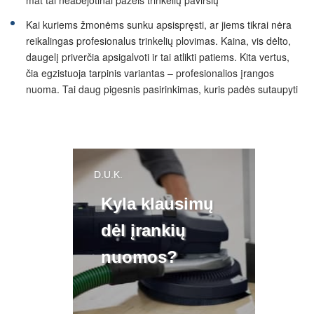
mat tai neabejotinai pažeis trinkelių paviršių
Kai kuriems žmonėms sunku apsispręsti, ar jiems tikrai nėra
reikalingas profesionalus trinkelių plovimas. Kaina, vis dėlto,
daugelį priverčia apsigalvoti ir tai atlikti patiems. Kita vertus,
čia egzistuoja tarpinis variantas – profesionalios įrangos
nuoma. Tai daug pigesnis pasirinkimas, kuris padės sutaupyti
D.U.K.
Kyla klausimų
dėl įrankių
nuomos?