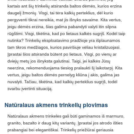
kartais ant šių trinkelių atsiranda baltos dėmės, kurios erzina
daugelį žmonių. Visgi, tai tėra kalkių perteklius, dėl kurio
pergyventi tikrai nereikia, mat jis išnyks savaime. Kita vertus,
jeigu dėmės erzina, šias galima pabandyti valyti itin silpna
rūgštimi. Visgi, tikėtina, kad po lietaus kalkės sugrįš. Kodėl taip
nutinka? Trinkelių eksploatavimo pradžioje yra išplaunamos
tam tikros medžiagos, kurios paviršiuje vėliau kristalizuojasi.
Įprastai šios atsiranda būtent po lietaus. Visgi, po vienų ar
dviejų metų jos išnyksta galutinai. Taigi, jei kalkės Jūsų
neerzina, rekomenduojama tiesiog pralaukti šį laikotarpį. Kita
vertus, jeigu baltos dėmės pernelyg kliūna į akis, galima jas
nuvalyti. Tačiau, tikėtina, kad kalkių perteklius sugrįš, todėl
svarbu įvertinti situaciją.
Natūralaus akmens trinkelių plovimas
Natūralaus akmens trinkelės gali būti gaminamos iš marmuro,
granito, bazalto ir daug kitų variantų. Įprastai jos atrodo išties
prabangiai bei elegantiškai. Trinkelių priežiūrai geriausia