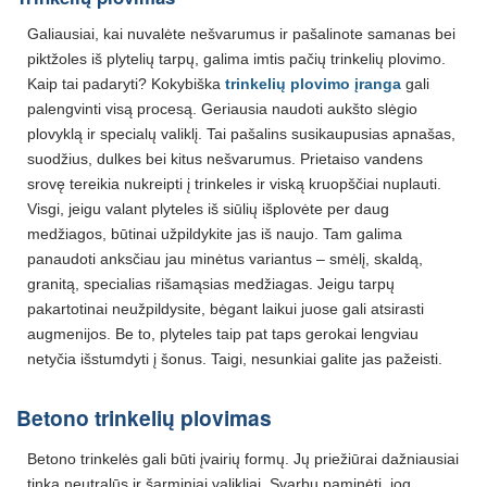
Galiausiai, kai nuvalėte nešvarumus ir pašalinote samanas bei
piktžoles iš plytelių tarpų, galima imtis pačių trinkelių plovimo.
Kaip tai padaryti? Kokybiška
trinkelių plovimo įranga
gali
palengvinti visą procesą. Geriausia naudoti aukšto slėgio
plovyklą ir specialų valiklį. Tai pašalins susikaupusias apnašas,
suodžius, dulkes bei kitus nešvarumus. Prietaiso vandens
srovę tereikia nukreipti į trinkeles ir viską kruopščiai nuplauti.
Visgi, jeigu valant plyteles iš siūlių išplovėte per daug
medžiagos, būtinai užpildykite jas iš naujo. Tam galima
panaudoti anksčiau jau minėtus variantus – smėlį, skaldą,
granitą, specialias rišamąsias medžiagas. Jeigu tarpų
pakartotinai neužpildysite, bėgant laikui juose gali atsirasti
augmenijos. Be to, plyteles taip pat taps gerokai lengviau
netyčia išstumdyti į šonus. Taigi, nesunkiai galite jas pažeisti.
Betono trinkelių plovimas
Betono trinkelės gali būti įvairių formų. Jų priežiūrai dažniausiai
tinka neutralūs ir šarminiai valikliai. Svarbu paminėti, jog