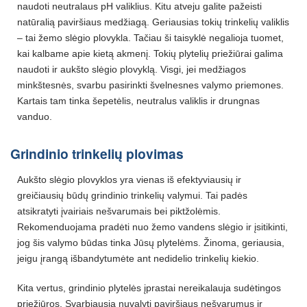
naudoti neutralaus pH valiklius. Kitu atveju galite pažeisti
natūralią paviršiaus medžiagą. Geriausias tokių trinkelių valiklis
– tai žemo slėgio plovykla. Tačiau ši taisyklė negalioja tuomet,
kai kalbame apie kietą akmenį. Tokių plytelių priežiūrai galima
naudoti ir aukšto slėgio plovyklą. Visgi, jei medžiagos
minkštesnės, svarbu pasirinkti švelnesnes valymo priemones.
Kartais tam tinka šepetėlis, neutralus valiklis ir drungnas
vanduo.
Grindinio trinkelių plovimas
Aukšto slėgio plovyklos yra vienas iš efektyviausių ir
greičiausių būdų grindinio trinkelių valymui. Tai padės
atsikratyti įvairiais nešvarumais bei piktžolėmis.
Rekomenduojama pradėti nuo žemo vandens slėgio ir įsitikinti,
jog šis valymo būdas tinka Jūsų plytelėms. Žinoma, geriausia,
jeigu įrangą išbandytumėte ant nedidelio trinkelių kiekio.
Kita vertus, grindinio plytelės įprastai nereikalauja sudėtingos
priežiūros. Svarbiausia nuvalyti paviršiaus nešvarumus ir