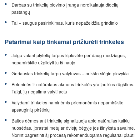
Darbas su trinkelių plovimo įranga nereikalauja didelių
pastangų
Tai – saugus pasirinkimas, kuris nepažeidžia grindinio
Patarimai kaip tinkamai prižiūrėti trinkeles
Jeigu valant plytelių tarpus išplovėte per daug medžiagos,
nepamirškite užpildyti jų iš naujo
Geriausias trinkelių tarpų valytuvas – aukšto slėgio plovykla
Betoninės ir natūralaus akmens trinkelės yra jautrios rūgštims.
Taigi, jų negalima valyti actu
Valydami trinkeles naminėmis priemonėmis nepamirškite
apsauginių pirštinių
Baltos dėmės ant trinkelių signalizuoja apie natūralias kalkių
nuosėdas. Įprastai metų ar dviejų bėgyje jos išnyksta savaime.
Norint pagreitinti šį procesą rekomenduojama reguliariai plauti