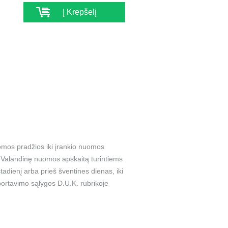
Į Krepšelį
omos pradžios iki įrankio nuomos
a. Valandinę nuomos apskaitą turintiems
adienį arba prieš šventines dienas, iki
ortavimo sąlygos D.U.K. rubrikoje