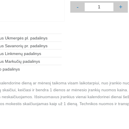
-
+
aus Ukmergės pl. padalinys
aus Savanorių pr. padalinys
aus Linkmenų padalinys
aus Markučių padalinys
 padalinys
alendorine dieną ar mėnesį taikoma visam laikotarpiui, nuo įrankio nu
ių skaičiui, keičiasi ir bendra 1 dienos ar mėnesio įrankių nuomos kain
 neskaičiuojamos. Išsinuomavus įrankius vienai kalendorinei dienai šešt
os mokestis skaičiuojamas kaip už 1 dieną. Technikos nuomos ir transp