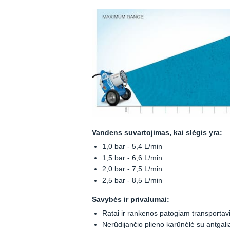
Vandens suvartojimas, kai slėgis yra:
1,0 bar - 5,4 L/min
1,5 bar - 6,6 L/min
2,0 bar - 7,5 L/min
2,5 bar - 8,5 L/min
Savybės ir privalumai:
Ratai ir rankenos patogiam transportav
Nerūdijančio plieno karūnėlė su antgali