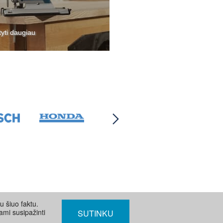
tyti daugiau
u šiuo faktu.
ami susipažinti
SUTINKU