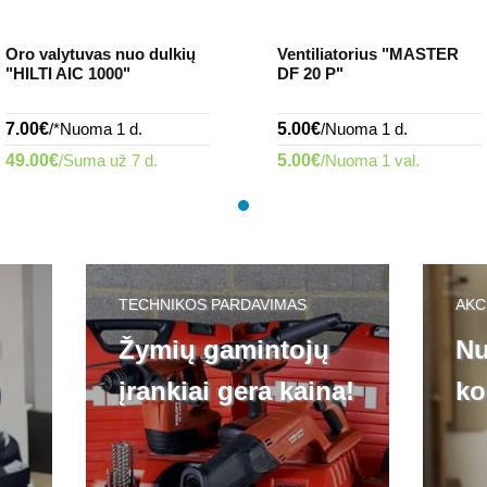
Oro valytuvas nuo dulkių
Ventiliatorius "MASTER
"HILTI AIC 1000"
DF 20 P"
7.00€
/*Nuoma 1 d.
5.00€
/Nuoma 1 d.
49.00€
/Suma už 7 d.
5.00€
/Nuoma 1 val.
TECHNIKOS PARDAVIMAS
AKC
l
Žymių gamintojų
Nu
įrankiai gera kaina!
ko