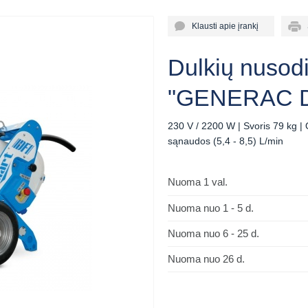
Klausti apie įrankį
Sp
Dulkių nusod
"GENERAC D
230 V / 2200 W | Svoris 79 kg |
sąnaudos (5,4 - 8,5) L/min
Nuoma 1 val.
Nuoma nuo 1 - 5 d.
Nuoma nuo 6 - 25 d.
Nuoma nuo 26 d.