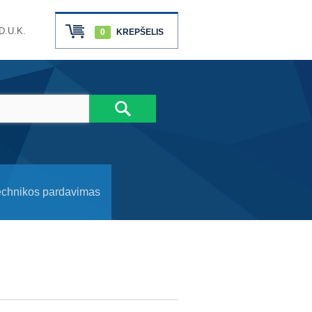
D.U.K.
0
KREPŠELIS
echnikos pardavimas