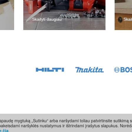
Skaityti daugiau
Skai
paudę mygtuką „Sutinku“ arba naršydami toliau patvirtinsite sutikimą s
pakeisdami naršyklės nustatymus ir ištrindami įrašytus slapukus. Norėd
e čia
.
aujinta: 2026-08-07