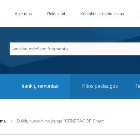
Apie mus
Rekvizitai
Kontaktai ir darbo laikas
Įrankių remontas
Kitos paslaugos
T
oma
Dulkių nusodinimo įranga "GENERAC DF Smart"