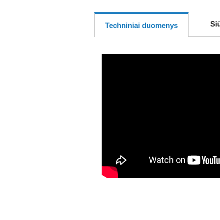
Si
Techniniai duomenys