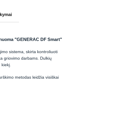
akymai
os nuoma "GENERAC DF Smart"
imo sistema, skirta kontroliuoti
inka griovimo darbams. Dulkių
kiekį.
urškimo metodas leidžia visiškai