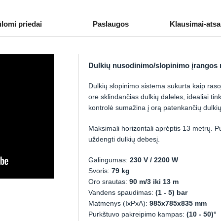
ūlomi priedai
Paslaugos
Klausimai-ats
Dulkių nusodinimo/slopinimo įrang
Dulkių slopinimo sistema sukurta kaip rasoj
ore sklindančias dulkių daleles, idealiai t
kontrolė sumažina į orą patenkančių dulkių 
Maksimali horizontali aprėptis 13 metrų. P
uždengti dulkių debesį.
Galingumas:
230 V / 2200 W
Svoris:
79 kg
Oro srautas:
90 m/3 iki 13 m
Vandens spaudimas:
(1 - 5) bar
Matmenys (IxPxA):
985x785x835 mm
Purkštuvo pakreipimo kampas:
(10 - 50)°