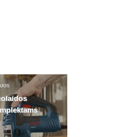
Oro valytuvas nuo dulkių
Ventiliatorius "MA
"HILTI AIC 1000"
DF 20 P"
7.00€
/*Nuoma 1 d.
5.00€
/Nuoma 1 d.
49.00€
/Suma už 7 d.
5.00€
/Nuoma 1 val.
IJOS
olaidos
mplektams