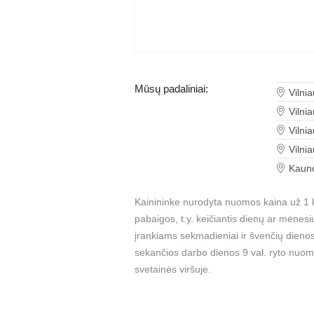
Mūsų padaliniai:
Vilni
Vilni
Vilni
Vilni
Kauno
Kainininke nurodyta nuomos kaina už 1 k
pabaigos, t.y. keičiantis dienų ar mėnes
įrankiams sekmadieniai ir švenčių dienos
sekančios darbo dienos 9 val. ryto nuom
svetainės viršuje.