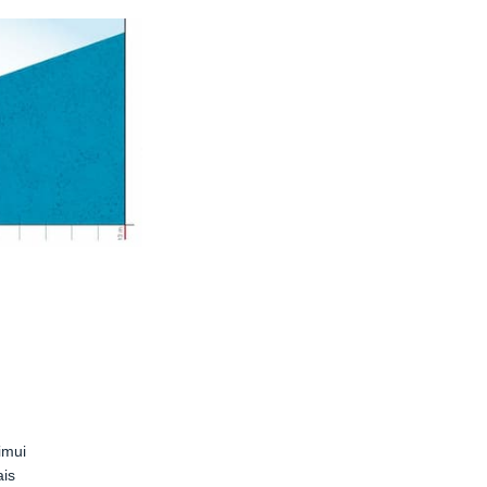
imui
ais