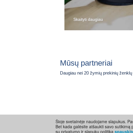
Skaityti daugiau
Mūsų partneriai
Daugiau nei 20 žymių prekinių ženklų
Šioje svetainėje naudojame slapukus. Pas
Bet kada galėsite atšaukti savo sutikimą 
Visos teisės saugomos ©
su privatumo ir slapukų politika
spauskit
Informacija atn